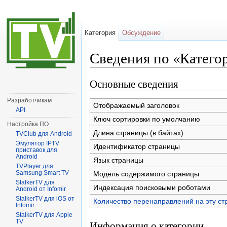
Категория
Обсуждение
Сведения по «Катего
Перейти к:
навигация
,
поиск
Основные сведения
Разработчикам
Отображаемый заголовок
API
Ключ сортировки по умолчанию
Настройка ПО
Длина страницы (в байтах)
TVClub для Android
Эмулятор IPTV
Идентификатор страницы
приставок для
Android
Язык страницы
TVPlayer для
Samsung Smart TV
Модель содержимого страницы
StalkerTV для
Индексация поисковыми роботами
Android от Infomir
StalkerTV для iOS от
Количество перенаправлений на эту ст
Infomir
StalkerTV для Apple
TV
Информация о категории