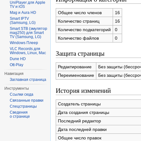
UniPlayer для Apple
TV и iOS
Общее число членов
16
Mag и Aura HD
Smart IPTV
Количество страниц
16
(Samsung, LG)
Smart STB (эмулятор
Количество подкатегорий
0
mag250) для Smart
TV (Samsung, LG)
Количество файлов
0
Windows Плеер
VLC Records для
Защита страницы
Windows, Linux, Mac
Dune HD
Ott-Play
Редактирование
Без защиты (бессро
Навигация
Переименование
Без защиты (бессро
Заглавная страница
История изменений
Инструменты
Ссылки сюда
Связанные правки
Создатель страницы
Спецстраницы
Дата создания страницы
Сведения
о странице
Последний редактор
Дата последней правки
Общее число правок