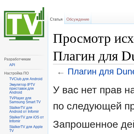
Статья
Обсуждение
Просмотр исх
Плагин для Du
Разработчикам
API
←
Плагин для Dune
Настройка ПО
Перейти к:
навигация
,
поиск
TVClub для Android
Эмулятор IPTV
У вас нет прав 
приставок для
Android
TVPlayer для
Samsung Smart TV
по следующей пр
StalkerTV для
Android от Infomir
StalkerTV для iOS от
Запрошенное дей
Infomir
StalkerTV для Apple
TV