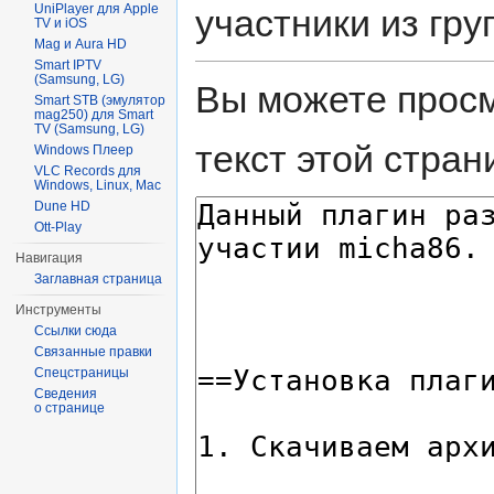
UniPlayer для Apple
участники из гру
TV и iOS
Mag и Aura HD
Smart IPTV
(Samsung, LG)
Вы можете просм
Smart STB (эмулятор
mag250) для Smart
TV (Samsung, LG)
текст этой стран
Windows Плеер
VLC Records для
Windows, Linux, Mac
Dune HD
Ott-Play
Навигация
Заглавная страница
Инструменты
Ссылки сюда
Связанные правки
Спецстраницы
Сведения
о странице