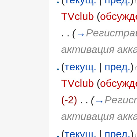
TVclub
(
обсужд
. .
(
→
Регистрац
активация акк
(
текущ.
|
пред.
)
TVclub
(
обсужд
(-2)
‎
. .
(
→
Регис
активация акк
(
текущ.
|
пред.
)