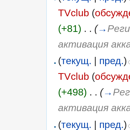
TVclub
(
обсужд
(+81)
‎
. .
(
→
Реги
активация акк
(
текущ.
|
пред.
)
TVclub
(
обсужд
(+498)
‎
. .
(
→
Рег
активация акк
(
текущ.
|
пред.
)