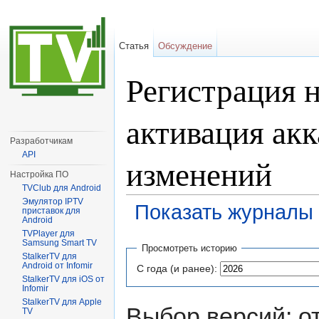
Статья
Обсуждение
Регистрация н
активация ак
Разработчикам
API
изменений
Настройка ПО
TVClub для Android
Эмулятор IPTV
Показать журналы 
приставок для
Android
Перейти к:
навигация
,
поиск
TVPlayer для
Samsung Smart TV
Просмотреть историю
StalkerTV для
Android от Infomir
С года (и ранее):
StalkerTV для iOS от
Infomir
StalkerTV для Apple
Выбор версий: о
TV