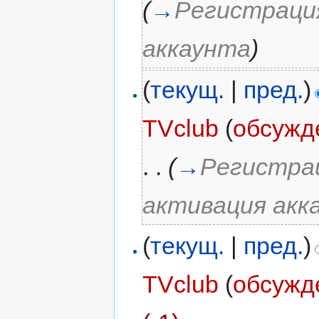
(
→
Регистрация
аккаунта
)
(
текущ.
|
пред.
)
TVclub
(
обсужд
. .
(
→
Регистрац
активация акк
(
текущ.
|
пред.
)
TVclub
(
обсужд