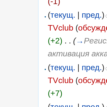
(-1)
(
текущ.
|
пред.
)
TVclub
(
обсужд
(+2)
‎
. .
(
→
Регис
активация акк
(
текущ.
|
пред.
)
TVclub
(
обсужд
(+7)
(
текущ.
|
пред.
)