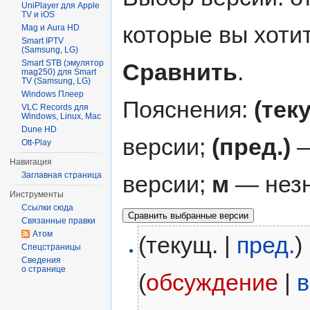
UniPlayer для Apple
TV и iOS
которые вы хоти
Mag и Aura HD
Smart IPTV
(Samsung, LG)
Smart STB (эмулятор
Сравнить
.
mag250) для Smart
TV (Samsung, LG)
Windows Плеер
Пояснения:
(тек
VLC Records для
Windows, Linux, Mac
Dune HD
версии;
(пред.)
—
Ott-Play
Навигация
Заглавная страница
версии;
м
— незн
Инструменты
Ссылки сюда
Связанные правки
Атом
(текущ. |
пред.
)
Спецстраницы
Сведения
о странице
(
обсуждение
|
в