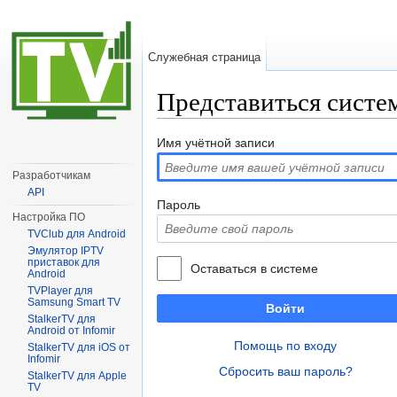
Служебная страница
Представиться систе
Перейти к:
навигация
,
поиск
Имя учётной записи
Разработчикам
API
Пароль
Настройка ПО
TVClub для Android
Эмулятор IPTV
приставок для
Оставаться в системе
Android
TVPlayer для
Samsung Smart TV
Войти
StalkerTV для
Android от Infomir
Помощь по входу
StalkerTV для iOS от
Infomir
Сбросить ваш пароль?
StalkerTV для Apple
TV