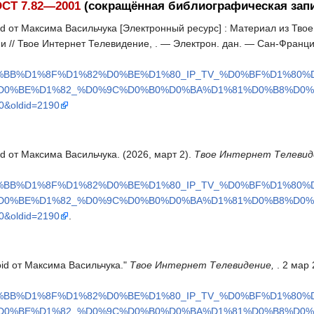
СТ 7.82—2001
(сокращённая библиографическая зап
id от Максима Васильчука [Электронный ресурс] : Материал из Твое
и // Твое Интернет Телевидение, . — Электрон. дан. — Сан-Франц
0%BB%D1%8F%D1%82%D0%BE%D1%80_IP_TV_%D0%BF%D1%80
_%D0%BE%D1%82_%D0%9C%D0%B0%D0%BA%D1%81%D0%B8%D0
oldid=2190
d от Максима Васильчука. (2026, март 2).
Твое Интернет Телевид
0%BB%D1%8F%D1%82%D0%BE%D1%80_IP_TV_%D0%BF%D1%80
_%D0%BE%D1%82_%D0%9C%D0%B0%D0%BA%D1%81%D0%B8%D0
oldid=2190
.
oid от Максима Васильчука."
Твое Интернет Телевидение,
. 2 мар
0%BB%D1%8F%D1%82%D0%BE%D1%80_IP_TV_%D0%BF%D1%80
_%D0%BE%D1%82_%D0%9C%D0%B0%D0%BA%D1%81%D0%B8%D0