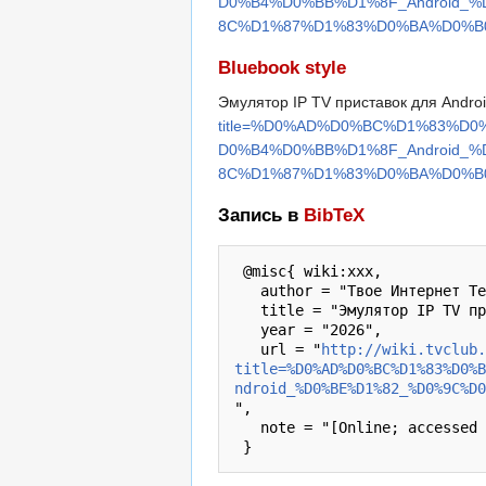
D0%B4%D0%BB%D1%8F_Android
8C%D1%87%D1%83%D0%BA%D0%B0&
Bluebook style
Эмулятор IP TV приставок для Andro
title=%D0%AD%D0%BC%D1%83%D
D0%B4%D0%BB%D1%8F_Android
8C%D1%87%D1%83%D0%BA%D0%B0&
Запись в
BibTeX
 @misc{ wiki:xxx,

   author = "Твое Интернет Телевидение",

   title = "Эмулятор IP TV приставок для Android от Максима Васильчука --- Твое Интернет Телевидение{,} ",

   year = "2026",

   url = "
http://wiki.tvclub.
title=%D0%AD%D0%BC%D1%83%D0%B
ndroid_%D0%BE%D1%82_%D0%9C%D
",

   note = "[Online; accessed 8-август-2026]"
