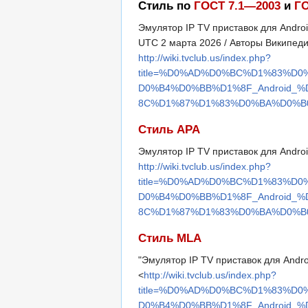
Стиль по
ГОСТ 7.1—2003
и
ГО
Эмулятор IP TV приставок для Andro
UTC 2 марта 2026 / Авторы Википеди
http://wiki.tvclub.us/index.php?
title=%D0%AD%D0%BC%D1%83%D
D0%B4%D0%BB%D1%8F_Android
8C%D1%87%D1%83%D0%BA%D0%B0&
Стиль APA
Эмулятор IP TV приставок для Androi
http://wiki.tvclub.us/index.php?
title=%D0%AD%D0%BC%D1%83%D
D0%B4%D0%BB%D1%8F_Android
8C%D1%87%D1%83%D0%BA%D0%B0&
Стиль MLA
"Эмулятор IP TV приставок для Andr
<
http://wiki.tvclub.us/index.php?
title=%D0%AD%D0%BC%D1%83%D
D0%B4%D0%BB%D1%8F_Android