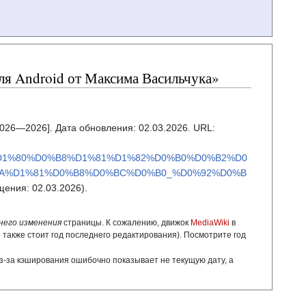
ля Android от Максима Васильчука»
2026—2026]. Дата обновления: 02.03.2026. URL:
%D1%80%D0%B8%D1%81%D1%82%D0%B0%D0%B2%D0
BA%D1%81%D0%B8%D0%BC%D0%B0_%D0%92%D0%B
ения: 02.03.2026).
него изменения
страницы. К сожалению, движок
MediaWiki
в
о также стоит год последнего редактирования). Посмотрите год
з-за кэширования ошибочно показывает не текущую дату, а