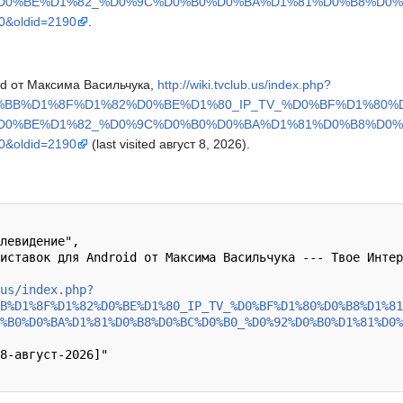
_%D0%BE%D1%82_%D0%9C%D0%B0%D0%BA%D1%81%D0%B8%D0
oldid=2190
.
id от Максима Васильчука,
http://wiki.tvclub.us/index.php?
0%BB%D1%8F%D1%82%D0%BE%D1%80_IP_TV_%D0%BF%D1%80
_%D0%BE%D1%82_%D0%9C%D0%B0%D0%BA%D1%81%D0%B8%D0
oldid=2190
(last visited август 8, 2026).
us/index.php?
B%D1%8F%D1%82%D0%BE%D1%80_IP_TV_%D0%BF%D1%80%D0%B8%D1%81
0%B0%D0%BA%D1%81%D0%B8%D0%BC%D0%B0_%D0%92%D0%B0%D1%81%D0%