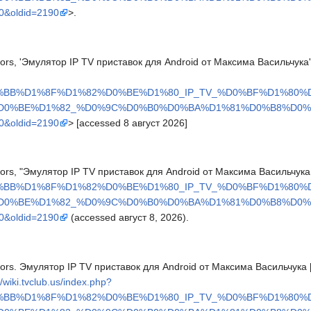
oldid=2190
>.
ors, 'Эмулятор IP TV приставок для Android от Максима Васильчука
0%BB%D1%8F%D1%82%D0%BE%D1%80_IP_TV_%D0%BF%D1%80
_%D0%BE%D1%82_%D0%9C%D0%B0%D0%BA%D1%81%D0%B8%D0
oldid=2190
> [accessed 8 август 2026]
ors, "Эмулятор IP TV приставок для Android от Максима Васильчука
0%BB%D1%8F%D1%82%D0%BE%D1%80_IP_TV_%D0%BF%D1%80
_%D0%BE%D1%82_%D0%9C%D0%B0%D0%BA%D1%81%D0%B8%D0
oldid=2190
(accessed август 8, 2026).
ors. Эмулятор IP TV приставок для Android от Максима Васильчука [
//wiki.tvclub.us/index.php?
0%BB%D1%8F%D1%82%D0%BE%D1%80_IP_TV_%D0%BF%D1%80