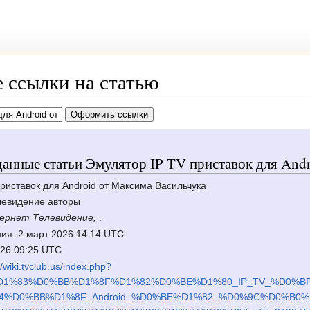
 ссылки на статью
анные статьи Эмулятор IP TV приставок для And
приставок для Android от Максима Васильчука
левидение авторы
ернет Телевидение,
.
ия: 2 март 2026 14:14 UTC
2026 09:25 UTC
//wiki.tvclub.us/index.php?
C%D1%83%D0%BB%D1%8F%D1%82%D0%BE%D1%80_IP_TV_%D0%
4%D0%BB%D1%8F_Android_%D0%BE%D1%82_%D0%9C%D0%B0