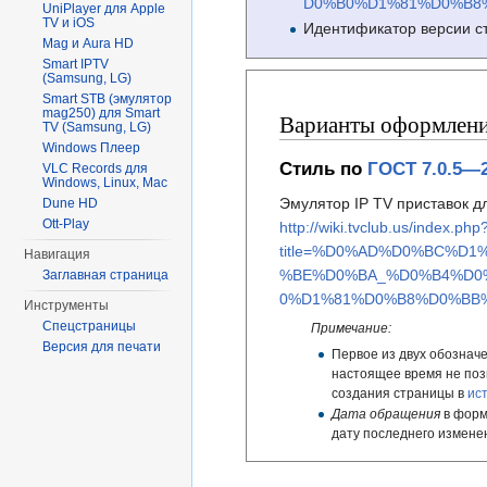
D0%B0%D1%81%D0%B8%
UniPlayer для Apple
TV и iOS
Идентификатор версии с
Mag и Aura HD
Smart IPTV
(Samsung, LG)
Smart STB (эмулятор
mag250) для Smart
Варианты оформления
TV (Samsung, LG)
Windows Плеер
Стиль по
ГОСТ 7.0.5—
VLC Records для
Windows, Linux, Mac
Эмулятор IP TV приставок дл
Dune HD
Ott-Play
http://wiki.tvclub.us/index.php
title=%D0%AD%D0%BC%D
Навигация
%BE%D0%BA_%D0%B4%D0
Заглавная страница
0%D1%81%D0%B8%D0%BB%
Инструменты
Спецстраницы
Примечание:
Версия для печати
Первое из двух обозначе
настоящее время не поз
создания страницы в
ис
Дата обращения
в форм
дату последнего измене