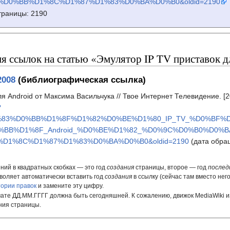
D0%BB%D1%8C%D1%87%D1%83%D0%BA%D0%B0&oldid=2190
траницы: 2190
 ссылок на статью «Эмулятор IP TV приставок д
2008
(библиографическая ссылка)
я Android от Максима Васильчука // Твое Интернет Телевидение. [
?
1%83%D0%BB%D1%8F%D1%82%D0%BE%D1%80_IP_TV_%D0%BF
%BB%D1%8F_Android_%D0%BE%D1%82_%D0%9C%D0%B0%D0%
D1%8C%D1%87%D1%83%D0%BA%D0%B0&oldid=2190
(дата обращ
ний в квадратных скобках — это год
создания
страницы, второе — год
послед
воляет автоматически вставить год
создания
в ссылку (сейчас там вместо нег
тории правок
и замените эту цифру.
ате ДД.ММ.ГГГГ должна быть сегодняшней. К сожалению, движок MediaWiki и
ния страницы.