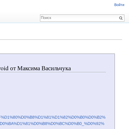
Войти
roid от Максима Васильчука
BF%D1%80%D0%B8%D1%81%D1%82%D0%B0%D0%B2%
%D0%BA%D1%81%D0%B8%D0%BC%D0%B0_%D0%92%