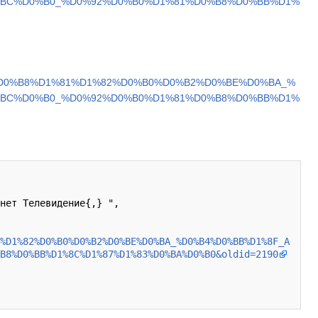
%BC%D0%B0_%D0%92%D0%B0%D1%81%D0%B8%D0%BB%D1%
%D0%B8%D1%81%D1%82%D0%B0%D0%B2%D0%BE%D0%BA_%
%BC%D0%B0_%D0%92%D0%B0%D1%81%D0%B8%D0%BB%D1%
%D1%82%D0%B0%D0%B2%D0%BE%D0%BA_%D0%B4%D0%BB%D1%8F_A
B8%D0%BB%D1%8C%D1%87%D1%83%D0%BA%D0%B0&oldid=2190