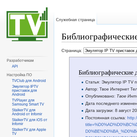
Служебная страница
Библиографические
Перейти к:
навигация
,
поиск
Страница:
Разработчикам
API
Библиографические д
Настройка ПО
TVClub для Android
Статья: Эмулятор IP TV 
Эмулятор IPTV
Автор: Твое Интернет Те
приставок для
Android
Опубликовано:
Твое Инт
TVPlayer для
Дата последнего изменен
Samsung Smart TV
StalkerTV для
Дата загрузки: 8 август 
Android от Infomir
Постоянная ссылка:
http:
StalkerTV для iOS от
Infomir
title=%D0%AD%D0%B
StalkerTV для Apple
D0%BE%D0%BA_%D0%B
TV