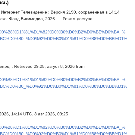
ись)
 Интернет Телевидение : Версия 2190, сохранённая в 14:14
иско: Фонд Викимедиа, 2026. — Режим доступа:
%D0%B8%D1%81%D1%82%D0%B0%D0%B2%D0%BE%D0%BA_%
%BC%D0%B0_%D0%92%D0%B0%D1%81%D0%B8%D0%BB%D1%
ение,
. Retrieved 09:25, август 8, 2026 from
%D0%B8%D1%81%D1%82%D0%B0%D0%B2%D0%BE%D0%BA_%
%BC%D0%B0_%D0%92%D0%B0%D1%81%D0%B8%D0%BB%D1%
 2026, 14:14 UTC. 8 авг 2026, 09:25
%D0%B8%D1%81%D1%82%D0%B0%D0%B2%D0%BE%D0%BA_%
%BC%D0%B0_%D0%92%D0%B0%D1%81%D0%B8%D0%BB%D1%