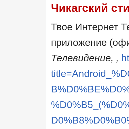
Чикагский ст
Твое Интернет Те
приложение (оф
Телевидение, ,
h
title=Androi
B%D0%BE%D0%
%D0%B5_(%D0
D0%B8%D0%B0