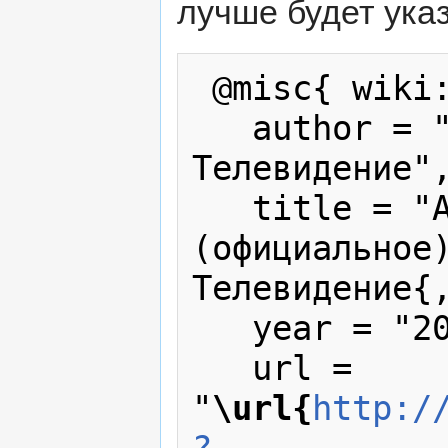
лучше будет указ
 @misc{ wiki:xxx,

   author = "Твое Интернет 
Телевидение",
   title = "Android приложение 
(официальное)
Телевидение{,
   year = "2026",

   url = 
"
\url{
http:/