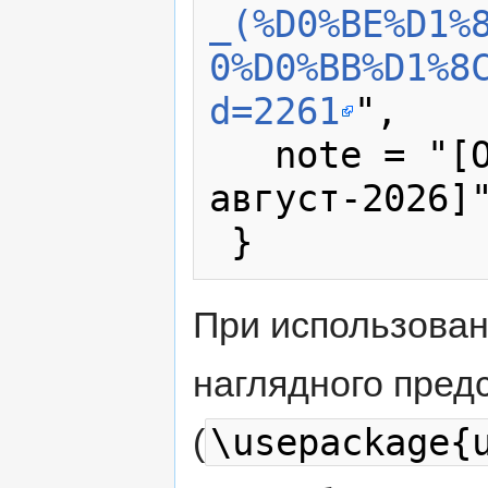
_(%D0%BE%D1%
0%D0%BB%D1%8
d=2261
",

   note = "[Online; accessed 9-
август-2026]"
При использова
наглядного пред
\usepackage{
(