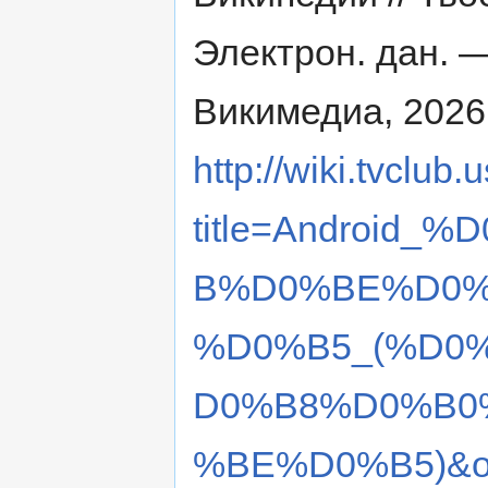
Электрон. дан. 
Викимедиа, 2026
http://wiki.tvclub
title=Androi
B%D0%BE%D0%
%D0%B5_(%D0
D0%B8%D0%B0
%BE%D0%B5)&ol