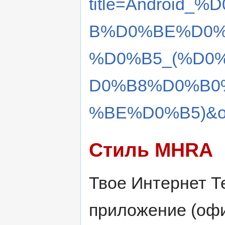
title=Androi
B%D0%BE%D0%
%D0%B5_(%D0
D0%B8%D0%B0
%BE%D0%B5)&ol
Стиль MHRA
Твое Интернет Те
приложение (офи