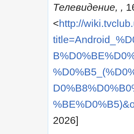
Телевидение, ,
16
<
http://wiki.tvclu
title=Androi
B%D0%BE%D0%
%D0%B5_(%D0
D0%B8%D0%B0
%BE%D0%B5)&ol
2026]