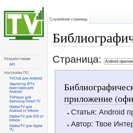
Служебная страница
Библиографич
Перейти к:
навигация
,
поиск
Страница:
Разработчикам
API
Настройка ПО
TVClub для Android
Библиографическ
Эмулятор IPTV
приставок для
Android
приложение (офи
TVPlayer для
Samsung Smart TV
StalkerTV для
Статья: Android 
Android от Infomir
StalkerTV для iOS от
Infomir
Автор: Твое Инте
StalkerTV для Apple
TV