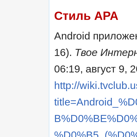
Стиль APA
Android приложе
16).
Твое Интер
06:19, август 9, 
http://wiki.tvclub
title=Androi
B%D0%BE%D0%
%D0%B5_(%D0