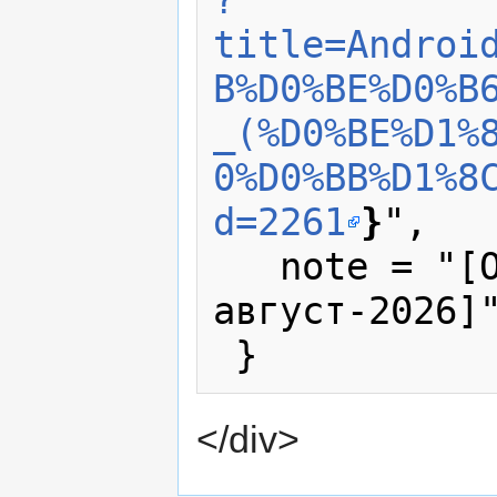
?
title=Androi
B%D0%BE%D0%B
_(%D0%BE%D1%
0%D0%BB%D1%8
d=2261
}
",

   note = "[Online; accessed 9-
август-2026]"
</div>