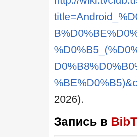
title=Androi
B%D0%BE%D0%
%D0%B5_(%D0
D0%B8%D0%B0
%BE%D0%B5)&ol
2026).
Запись в
Bib