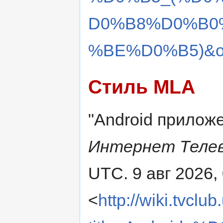
D0%B8%D0%B0
%BE%D0%B5)&ol
Стиль MLA
"Android прилож
Интернет Теле
UTC. 9 авг 2026,
<
http://wiki.tvclu