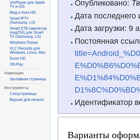
Опубликовано:
Т
UniPlayer для Apple
TV и iOS
Mag и Aura HD
Дата последнего 
Smart IPTV
(Samsung, LG)
Дата загрузки: 9 
Smart STB (эмулятор
mag250) для Smart
TV (Samsung, LG)
Постоянная ссыл
Windows Плеер
VLC Records для
title=Android
Windows, Linux, Mac
Dune HD
E%D0%B6%D0%
Ott-Play
Навигация
E%D1%84%D0%
Заглавная страница
D1%8C%D0%BD%
Инструменты
Спецстраницы
Версия для печати
Идентификатор в
Варианты оформл