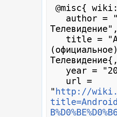
 @misc{ wiki:xxx,

   author = "Твое Интернет 
Телевидение",
   title = "Android приложение 
(официальное)
Телевидение{,
   year = "2026",

   url = 
"
http://wiki
title=Androi
B%D0%BE%D0%B