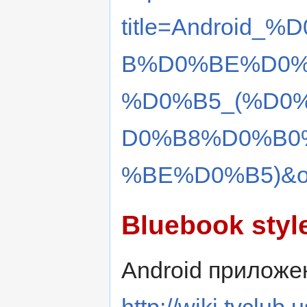
title=Androi
B%D0%BE%D0%
%D0%B5_(%D0
D0%B8%D0%B0
%BE%D0%B5)&ol
Bluebook styl
Android приложе
http://wiki.tvclub