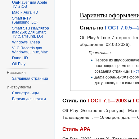
UniPlayer для Apple
TV и iOS
Mag и Aura HD
Варианты оформления
Smart IPTV
(Samsung, LG)
Стиль по
ГОСТ 7.0.5—
Smart STB (эмулятор
mag250) для Smart
TV (Samsung, LG)
Ott-Play // Твое Интернет Т
Windows Плеер
обращения: 02.03.2026).
VLC Records для
Windows, Linux, Mac
Примечание:
Dune HD
Первое из двух обозначе
Ott-Play
настоящее время не поз
создания страницы в
ис
Навигация
Дата обращения
в форм
Заглавная страница
дату последнего измене
Инструменты
Спецстраницы
Версия для печати
Стиль по
ГОСТ 7.1—2003
и
ГО
Ott-Play [Электронный ресурс] : Мат
Телевидение, . — Электрон. дан. —
Стиль APA