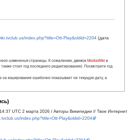
wiki.tvclub.us/index.php?title=Ott-Play&oldid=2204
(дата
него изменения
страницы. К сожалению, движок
MediaWiki
в
о также стоит год последнего редактирования). Посмотрите год
з-за кэширования ошибочно показывает не текущую дату, а
ись)
14:37 UTC 2 марта 2026 / Авторы Википедии // Твое Интернет
ki.tvclub.us/index.php?title=Ott-Play&oldid=2204