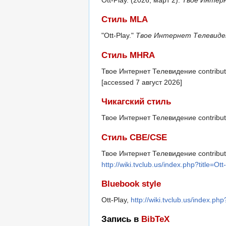
Ott-Play. (2026, март 2).
Твое Интер
Стиль MLA
"Ott-Play."
Твое Интернет Телевиде
Стиль MHRA
Твое Интернет Телевидение contributor
[accessed 7 август 2026]
Чикагский стиль
Твое Интернет Телевидение contributo
Стиль CBE/CSE
Твое Интернет Телевидение contributor
http://wiki.tvclub.us/index.php?title=O
Bluebook style
Ott-Play,
http://wiki.tvclub.us/index.ph
Запись в
BibTeX