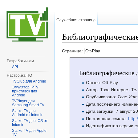
Служебная страница
Библиографические
Перейти к:
навигация
,
поиск
Страница:
Разработчикам
API
Библиографические д
Настройка ПО
TVClub для Android
Статья: Ott-Play
Эмулятор IPTV
Автор: Твое Интернет Те
приставок для
Android
Опубликовано:
Твое Инт
TVPlayer для
Дата последнего изменен
Samsung Smart TV
StalkerTV для
Дата загрузки: 7 август 
Android от Infomir
Постоянная ссылка:
http:
StalkerTV для iOS от
Infomir
Идентификатор версии с
StalkerTV для Apple
TV