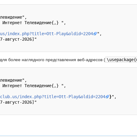
us/index.php?title=Ott-Play&oldid=2204
",

l для более наглядного представления веб-адресов (
\usepackage{
club.us/index.php?title=Ott-Play&oldid=2204
}
",
