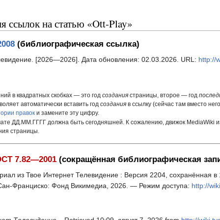
 ссылок на статью «Ott-Play»
2008
(библиографическая ссылка)
елевидение. [2026—2026]. Дата обновления: 02.03.2026. URL:
http://
ний в квадратных скобках — это год
создания
страницы, второе — год
послед
воляет автоматически вставить год
создания
в ссылку (сейчас там вместо нег
тории правок
и замените эту цифру.
ате ДД.ММ.ГГГГ должна быть сегодняшней. К сожалению, движок MediaWiki и
ния страницы.
СТ 7.82—2001
(сокращённая библиографическая зап
ериал из Твое Интернет Телевидение : Версия 2204, сохранённая в 
 Сан-Франциско: Фонд Викимедиа, 2026. — Режим доступа:
http://wi