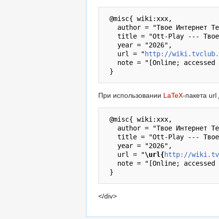
 @misc{ wiki:xxx,

   author = "Твое Интернет Телевидение",

   title = "Ott-Play --- Твое Интернет Телевидение{,} ",

   year = "2026",

   url = "
http://wiki.tvclub.
   note = "[Online; accessed 7-август-2026]"

При использовании
LaTeX
-пакета ur
 @misc{ wiki:xxx,

   author = "Твое Интернет Телевидение",

   title = "Ott-Play --- Твое Интернет Телевидение{,} ",

   year = "2026",

   url = "
\url{
http://wiki.tv
   note = "[Online; accessed 7-август-2026]"

</div>