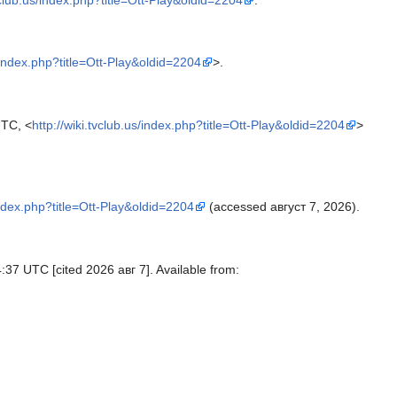
tvclub.us/index.php?title=Ott-Play&oldid=2204
.
s/index.php?title=Ott-Play&oldid=2204
>.
UTC, <
http://wiki.tvclub.us/index.php?title=Ott-Play&oldid=2204
>
/index.php?title=Ott-Play&oldid=2204
(accessed август 7, 2026).
37 UTC [cited 2026 авг 7]. Available from: