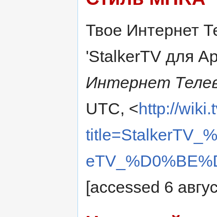
Твое Интернет Те
'StalkerTV для Ap
Интернет Телев
UTC, <
http://wiki
title=Stalker
eTV_%D0%BE%D1
[accessed 6 авгу