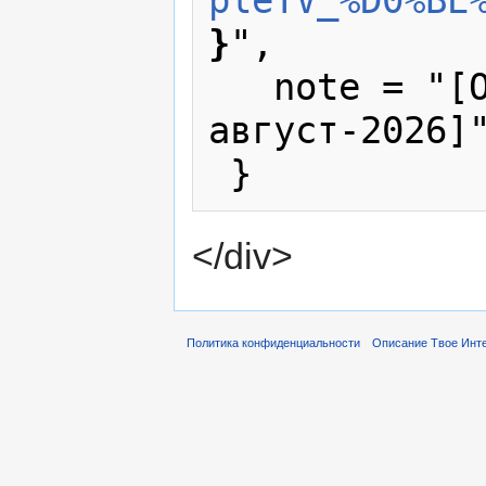
pleTV_%D0%BE
}
",

   note = "[Online; accessed 6-
август-2026]"
</div>
Политика конфиденциальности
Описание Твое Инт