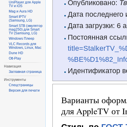
Опубликовано:
Т
UniPlayer для Apple
TV и iOS
Mag и Aura HD
Дата последнего 
Smart IPTV
(Samsung, LG)
Дата загрузки: 6 
Smart STB (эмулятор
mag250) для Smart
TV (Samsung, LG)
Постоянная ссыл
Windows Плеер
VLC Records для
title=StalkerT
Windows, Linux, Mac
Dune HD
%BE%D1%82_Info
Ott-Play
Навигация
Идентификатор в
Заглавная страница
Инструменты
Спецстраницы
Версия для печати
Варианты оформл
для AppleTV от I