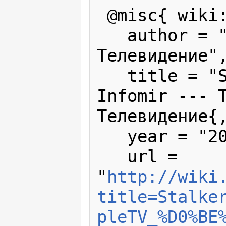
 @misc{ wiki:xxx,

   author = "Твое Интернет 
Телевидение",
   title = "StalkerTV для AppleTV от 
Infomir --- Т
Телевидение{,
   year = "2022",

   url = 
"
http://wiki
title=Stalke
pleTV_%D0%BE