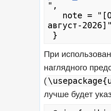
",

   note = "[Online; accessed 6-
август-2026]"
При использова
наглядного пред
\usepackage{
(
лучше будет указ