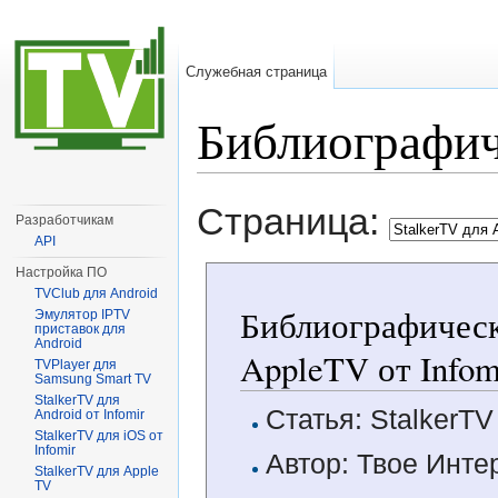
Служебная страница
Библиографич
Перейти к:
навигация
,
поиск
Страница:
Разработчикам
API
Настройка ПО
TVClub для Android
Библиографическ
Эмулятор IPTV
приставок для
Android
AppleTV от Infom
TVPlayer для
Samsung Smart TV
StalkerTV для
Статья: StalkerTV
Android от Infomir
StalkerTV для iOS от
Infomir
Автор: Твое Инте
StalkerTV для Apple
TV