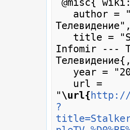
 @misc{ wiki:xxx,

   author = "Твое Интернет 
Телевидение",
   title = "StalkerTV для AppleTV от 
Infomir --- Т
Телевидение{,
   year = "2022",

   url = 
"
\url{
http:/
?
title=Stalke