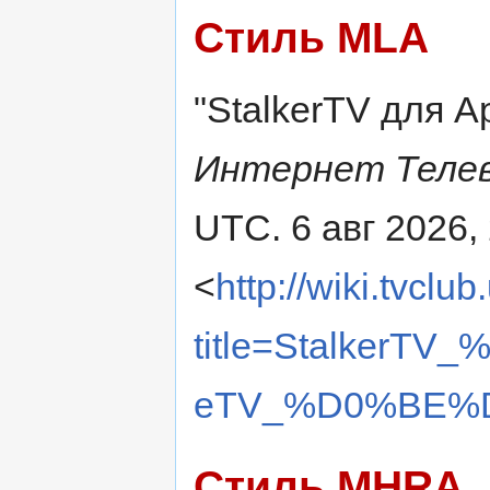
Стиль MLA
"StalkerTV для Ap
Интернет Теле
UTC. 6 авг 2026,
<
http://wiki.tvclu
title=Stalker
eTV_%D0%BE%D1
Стиль MHRA