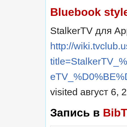
Bluebook styl
StalkerTV для App
http://wiki.tvclub
title=Stalker
eTV_%D0%BE%D1
visited август 6, 
Запись в
Bib