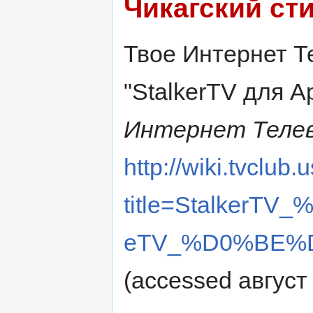
Чикагский ст
Твое Интернет Те
"StalkerTV для Ap
Интернет Телев
http://wiki.tvclub
title=Stalker
eTV_%D0%BE%D1
(accessed август 