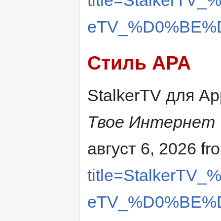
eTV_%D0%BE%D1
Стиль APA
StalkerTV для App
Твое Интернет 
август 6, 2026 f
title=Stalker
eTV_%D0%BE%D1