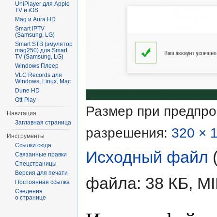
UniPlayer для Apple
TV и iOS
Mag и Aura HD
Smart IPTV
(Samsung, LG)
Smart STB (эмулятор
mag250) для Smart
TV (Samsung, LG)
Windows Плеер
VLC Records для
Windows, Linux, Mac
Dune HD
Ott-Play
Размер при предпр
Навигация
Заглавная страница
разрешения:
320 × 
Инструменты
Ссылки сюда
Исходный файл
‎
Связанные правки
Спецстраницы
Версия для печати
файла: 38 КБ, M
Постоянная ссылка
Сведения
о странице