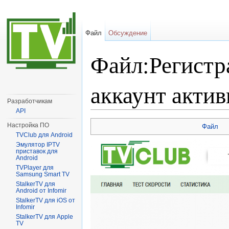
Файл
Обсуждение
Файл:Регистр
аккаунт акти
Разработчикам
API
Перейти к:
навигация
,
поиск
Настройка ПО
Файл
TVClub для Android
Эмулятор IPTV
приставок для
Android
TVPlayer для
Samsung Smart TV
StalkerTV для
Android от Infomir
StalkerTV для iOS от
Infomir
StalkerTV для Apple
TV