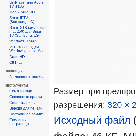
UniPlayer для Apple
TV и iOS
Mag и Aura HD
Smart IPTV
(Samsung, LG)
Smart STB (эмулятор
mag250) для Smart
TV (Samsung, LG)
Windows Плеер
VLC Records для
Windows, Linux, Mac
Dune HD
Ott-Play
Навигация
Заглавная страница
Инструменты
Размер при предпр
Ссылки сюда
Связанные правки
разрешения:
320 × 
Спецстраницы
Версия для печати
Постоянная ссылка
Исходный файл
‎
Сведения
о странице