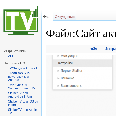
Файл
Обсуждение
Файл:Сайт ак
Перейти к:
навигация
,
поиск
Файл
Истори
Разработчикам
API
Настройка ПО
TVClub для Android
Эмулятор IPTV
приставок для
Android
TVPlayer для
Samsung Smart TV
StalkerTV для
Android от Infomir
StalkerTV для iOS от
Infomir
StalkerTV для Apple
TV