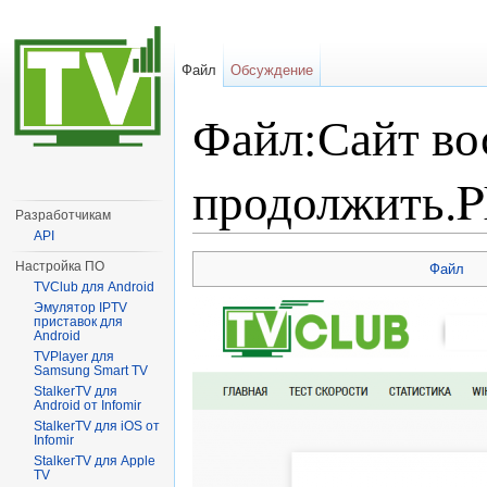
Файл
Обсуждение
Файл:Сайт во
продолжить.
Разработчикам
API
Перейти к:
навигация
,
поиск
Настройка ПО
Файл
TVClub для Android
Эмулятор IPTV
приставок для
Android
TVPlayer для
Samsung Smart TV
StalkerTV для
Android от Infomir
StalkerTV для iOS от
Infomir
StalkerTV для Apple
TV