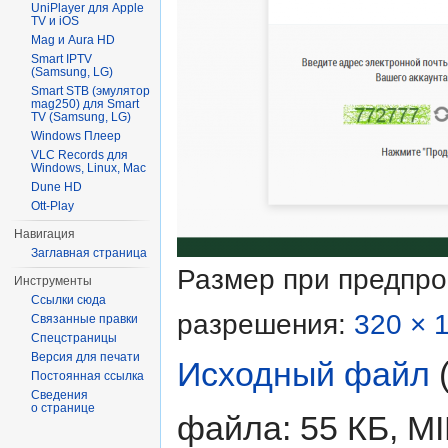
UniPlayer для Apple
TV и iOS
Mag и Aura HD
Smart IPTV
(Samsung, LG)
Smart STB (эмулятор
mag250) для Smart
TV (Samsung, LG)
Windows Плеер
VLC Records для
Windows, Linux, Mac
Dune HD
Ott-Play
Навигация
Заглавная страница
Размер при предпр
Инструменты
Ссылки сюда
разрешения:
320 × 
Связанные правки
Спецстраницы
Версия для печати
Исходный файл
‎
Постоянная ссылка
Сведения
о странице
файла: 55 КБ, M