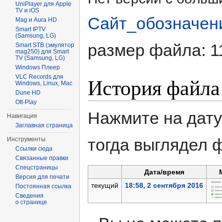
UniPlayer для Apple
TV и iOS
Сайт_обозначен
Mag и Aura HD
Smart IPTV
(Samsung, LG)
размер файла: 1
Smart STB (эмулятор
mag250) для Smart
TV (Samsung, LG)
Windows Плеер
VLC Records для
История файла
Windows, Linux, Mac
Dune HD
Ott-Play
Нажмите на дату
Навигация
Заглавная страница
тогда выглядел 
Инструменты
Ссылки сюда
Связанные правки
Спецстраницы
Дата/время
Версия для печати
текущий
18:58, 2 сентября 2016
Постоянная ссылка
Сведения
о странице