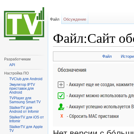
Файл
Обсуждение
Файл:Сайт об
Перейти к:
навигация
,
поиск
Файл
Истори
Разработчикам
API
Настройка ПО
TVClub для Android
Эмулятор IPTV
приставок для
Android
TVPlayer для
Samsung Smart TV
StalkerTV для
Android от Infomir
StalkerTV для iOS от
Infomir
StalkerTV для Apple
Нет версии с бо́ль
TV