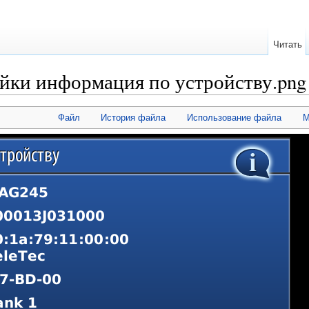
Читать
ки информация по устройству.png
Файл
История файла
Использование файла
М