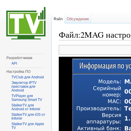
Файл
Обсуждение
Файл:2MAG настрой
Перейти к:
навигация
,
поиск
Разработчикам
API
Настройка ПО
TVClub для Android
Эмулятор IPTV
приставок для
Android
TVPlayer для
Samsung Smart TV
StalkerTV для
Android от Infomir
StalkerTV для iOS от
Infomir
StalkerTV для Apple
TV