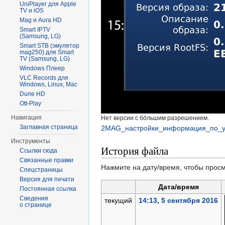
UniPlayer для Apple
TV и iOS
Mag и Aura HD
Smart IPTV
(Samsung, LG)
Smart STB (эмулятор
mag250) для Smart
TV (Samsung, LG)
Windows Плеер
VLC Records для
Windows, Linux, Mac
Dune HD
Ott-Play
Навигация
Нет версии с бо́льшим разрешением.
Заглавная страница
2MAG_настройки_информация_по_ус
Инструменты
История файла
Ссылки сюда
Связанные правки
Нажмите на дату/время, чтобы просм
Спецстраницы
Версия для печати
Дата/время
Постоянная ссылка
Сведения
текущий
14:13, 5 сентября 2016
о странице