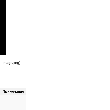
п:
image/png
)
Примечание