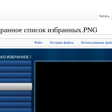
Читать
ранное список избранных.PNG
Файл
История файла
Использование фай