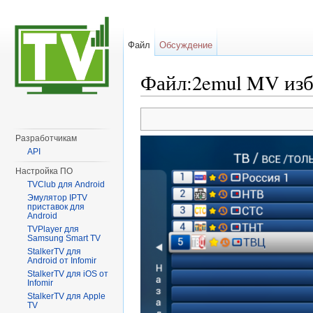
Файл
Обсуждение
Файл:2emul MV изб
Перейти к:
навигация
,
поиск
Разработчикам
API
Настройка ПО
TVClub для Android
Эмулятор IPTV
приставок для
Android
TVPlayer для
Samsung Smart TV
StalkerTV для
Android от Infomir
StalkerTV для iOS от
Infomir
StalkerTV для Apple
TV