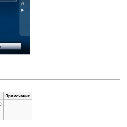
Примечание
д
)