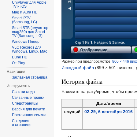
UniPlayer для Apple
TV и iOS
Mag и Aura HD
Smart IPTV
(Samsung, LG)
Smart STB (эмулятор
mag250) для Smart
TV (Samsung, LG)
Windows Плеер
VLC Records для
Windows, Linux, Mac
Dune HD
Размер при предпросмотре:
800 × 446 пик
Ott-Play
Исходный файл
‎
(899 × 501 пиксель,
Навигация
Заглавная страница
История файла
Инструменты
Нажмите на дату/время, чтобы просм
Ссылки сюда
Связанные правки
Дата/время
Спецстраницы
Версия для печати
текущий
02:29, 6 сентября 2016
Постоянная ссылка
Сведения
о странице