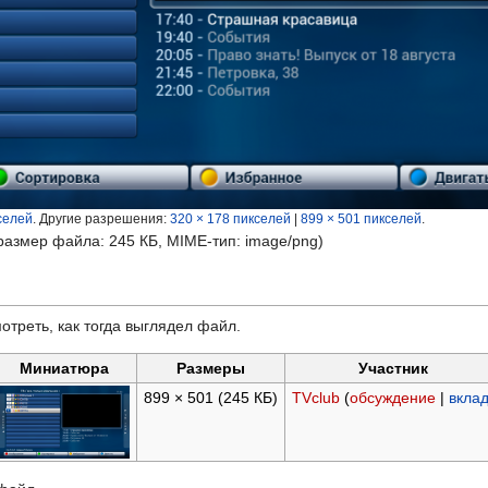
селей
.
Другие разрешения:
320 × 178 пикселей
|
899 × 501 пикселей
.
 размер файла: 245 КБ, MIME-тип:
image/png
)
отреть, как тогда выглядел файл.
Миниатюра
Размеры
Участник
899 × 501
(245 КБ)
TVclub
(
обсуждение
|
вкла