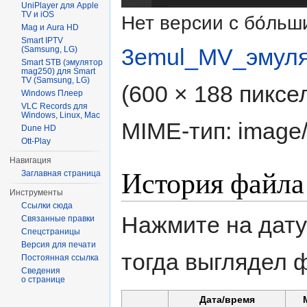
UniPlayer для Apple
TV и iOS
Нет версии с бо́ль
Mag и Aura HD
Smart IPTV
3emul_MV_эмуля
(Samsung, LG)
Smart STB (эмулятор
mag250) для Smart
TV (Samsung, LG)
(600 × 188 пиксе
Windows Плеер
VLC Records для
Windows, Linux, Mac
MIME-тип:
image
Dune HD
Ott-Play
Навигация
История файла
Заглавная страница
Инструменты
Ссылки сюда
Нажмите на дату
Связанные правки
Спецстраницы
Версия для печати
тогда выглядел 
Постоянная ссылка
Сведения
о странице
Дата/время