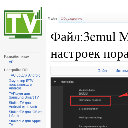
Файл
Обсуждение
Файл:3emul M
настроек пор
Разработчикам
API
Перейти к:
навигация
,
поиск
Настройка ПО
Файл
Истори
TVClub для Android
Эмулятор IPTV
приставок для
Android
TVPlayer для
Samsung Smart TV
StalkerTV для
Android от Infomir
StalkerTV для iOS от
Infomir
StalkerTV для Apple
TV