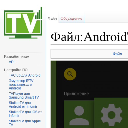
Файл
Обсуждение
Файл:Android
Перейти к:
навигация
,
поиск
Файл
Разработчикам
API
Настройка ПО
TVClub для Android
Эмулятор IPTV
приставок для
Android
TVPlayer для
Samsung Smart TV
StalkerTV для
Android от Infomir
StalkerTV для iOS от
Infomir
StalkerTV для Apple
TV