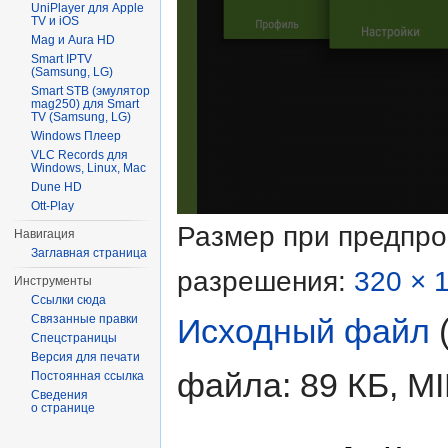
UniPlayer для Apple
TV и iOS
Mag и Aura HD
Smart IPTV
(Samsung, LG)
Smart STB (эмулятор
mag250) для Smart
TV (Samsung, LG)
Windows Плеер
VLC Records для
Windows, Linux, Mac
Dune HD
Ott-Play
Размер при предпр
Навигация
Заглавная страница
разрешения:
320 × 
Инструменты
Ссылки сюда
Связанные правки
Исходный файл
‎
Спецстраницы
Версия для печати
файла: 89 КБ, M
Постоянная ссылка
Сведения
о странице