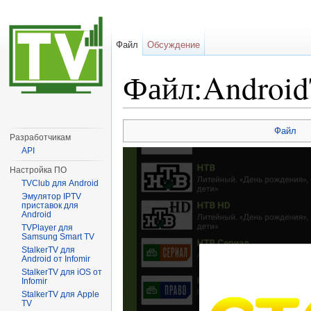
Файл
Обсуждение
Файл:Android
Перейти к:
навигация
,
поиск
Файл
Разработчикам
API
Настройка ПО
TVClub для Android
Эмулятор IPTV
приставок для
Android
TVPlayer для
Samsung Smart TV
StalkerTV для
Android от Infomir
StalkerTV для iOS от
Infomir
StalkerTV для Apple
TV