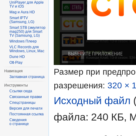
UniPlayer для Apple
TV и iOS
Mag и Aura HD
Smart IPTV
(Samsung, LG)
Smart STB (эмулятор
mag250) для Smart
TV (Samsung, LG)
Windows Плеер
VLC Records для
Windows, Linux, Mac
Dune HD
Ott-Play
Размер при предпр
Навигация
Заглавная страница
разрешения:
320 × 
Инструменты
Ссылки сюда
Связанные правки
Исходный файл
‎
Спецстраницы
Версия для печати
файла: 240 КБ, 
Постоянная ссылка
Сведения
о странице