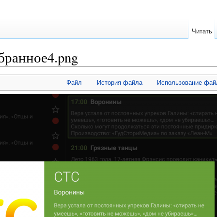
Читать
бранное4.png
Файл
История файла
Использование фай