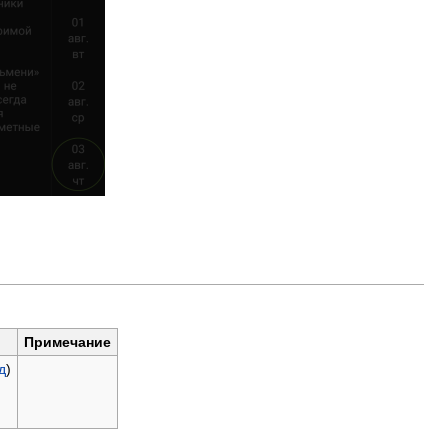
Примечание
д
)