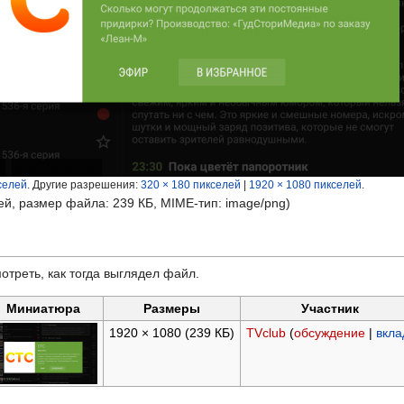
селей
.
Другие разрешения:
320 × 180 пикселей
|
1920 × 1080 пикселей
.
ей, размер файла: 239 КБ, MIME-тип:
image/png
)
отреть, как тогда выглядел файл.
Миниатюра
Размеры
Участник
1920 × 1080
(239 КБ)
TVclub
(
обсуждение
|
вкла