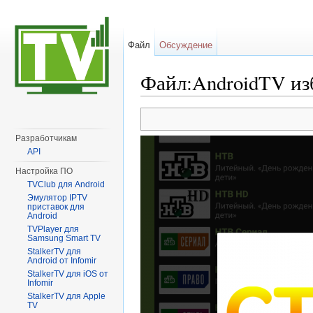
Файл
Обсуждение
Файл:AndroidTV из
Перейти к:
навигация
,
поиск
Разработчикам
API
Настройка ПО
TVClub для Android
Эмулятор IPTV
приставок для
Android
TVPlayer для
Samsung Smart TV
StalkerTV для
Android от Infomir
StalkerTV для iOS от
Infomir
StalkerTV для Apple
TV