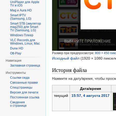
UniPlayer для Apple
TV и iOS
Mag и Aura HD
Smart IPTV
(Samsung, LG)
Smart STB (эмулятор
mag250) для Smart
TV (Samsung, LG)
Windows Плеер
VLC Records для
Windows, Linux, Mac
Dune HD
Размер при предпросмотре:
800 × 450 пик
Ott-Play
Исходный файл
‎
(1920 × 1080 пиксел
Навигация
Заглавная страница
История файла
Инструменты
Ссылки сюда
Нажмите на дату/время, чтобы просм
Связанные правки
Спецстраницы
Дата/время
Версия для печати
текущий
15:57, 4 августа 2017
Постоянная ссылка
Сведения
о странице