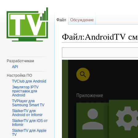
Файл
Обсуждение
Файл:AndroidTV см
Перейти к:
навигация
,
поиск
Разработчикам
API
Настройка ПО
TVClub для Android
Эмулятор IPTV
приставок для
Android
TVPlayer для
Samsung Smart TV
StalkerTV для
Android от Infomir
StalkerTV для iOS от
Infomir
StalkerTV для Apple
TV