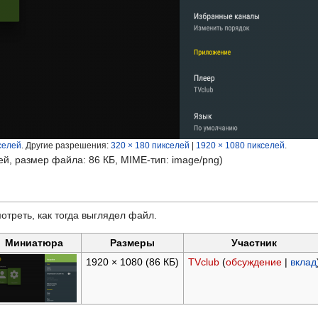
селей
.
Другие разрешения:
320 × 180 пикселей
|
1920 × 1080 пикселей
.
ей, размер файла: 86 КБ, MIME-тип:
image/png
)
отреть, как тогда выглядел файл.
Миниатюра
Размеры
Участник
1920 × 1080
(86 КБ)
TVclub
(
обсуждение
|
вклад