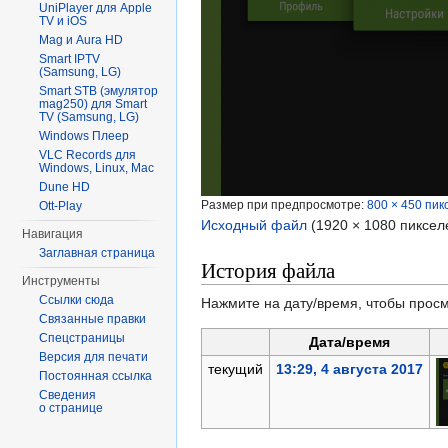
UniPlayer для Apple
TV и iOS
Mag и Aura HD
Smart IPTV
(Samsung, LG)
Smart STB (эмулятор
mag250) для Smart
TV (Samsung, LG)
Windows Плеер
VLC Records для
Windows, Linux, Mac
Dune HD
Размер при предпросмотре:
800 × 450 пик
Ott-Play
Исходный файл
‎
(1920 × 1080 пиксел
Навигация
Заглавная страница
История файла
Инструменты
Ссылки сюда
Нажмите на дату/время, чтобы просм
Связанные правки
Спецстраницы
Дата/время
Версия для печати
текущий
13:29, 4 августа 2017
Постоянная ссылка
Сведения
о странице