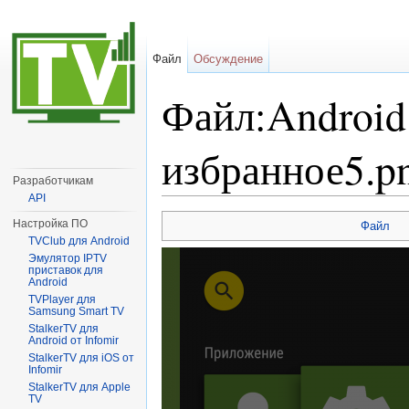
Файл
Обсуждение
Файл:Android
избранное5.p
Разработчикам
API
Перейти к:
навигация
,
поиск
Настройка ПО
Файл
TVClub для Android
Эмулятор IPTV
приставок для
Android
TVPlayer для
Samsung Smart TV
StalkerTV для
Android от Infomir
StalkerTV для iOS от
Infomir
StalkerTV для Apple
TV