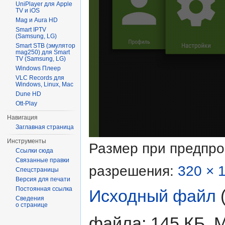
UniPlayer для Apple
TV и iOS
Mag и Aura HD
Smart IPTV
(Samsung, LG)
Smart STB (эмулятор
mag250) для Smart
TV (Samsung, LG)
Windows Плеер
VLC Records для
Windows, Linux, Mac
Dune HD
Ott-Play
Навигация
Заглавная страница
Инструменты
Размер при предпр
Ссылки сюда
Связанные правки
разрешения:
320 × 
Спецстраницы
Версия для печати
Постоянная ссылка
Исходный файл
‎
Сведения
о странице
файла: 145 КБ, 