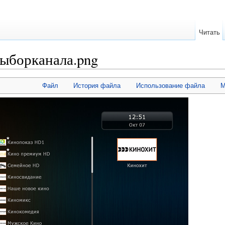
Читать
выборканала.png
Файл
История файла
Использование файла
М