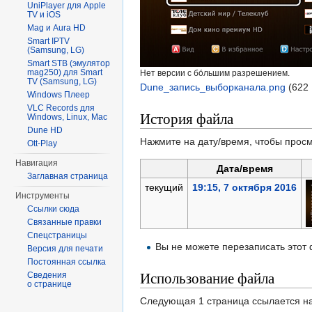
UniPlayer для Apple
TV и iOS
Mag и Aura HD
Smart IPTV
(Samsung, LG)
Smart STB (эмулятор
mag250) для Smart
Нет версии с бо́льшим разрешением.
TV (Samsung, LG)
Dune_запись_выборканала.png
‎
(622
Windows Плеер
VLC Records для
История файла
Windows, Linux, Mac
Dune HD
Нажмите на дату/время, чтобы просм
Ott-Play
Навигация
Дата/время
Заглавная страница
текущий
19:15, 7 октября 2016
Инструменты
Ссылки сюда
Связанные правки
Спецстраницы
Вы не можете перезаписать этот
Версия для печати
Постоянная ссылка
Использование файла
Сведения
о странице
Следующая 1 страница ссылается н