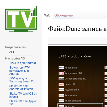
Файл
Обсуждение
Файл:Dune запись 
Перейти к:
навигация
,
поиск
Разработчикам
API
Настройка ПО
TVClub для Android
Эмулятор IPTV
приставок для
Android
TVPlayer для
Samsung Smart TV
StalkerTV для
Android от Infomir
StalkerTV для iOS от
Infomir
StalkerTV для Apple
TV