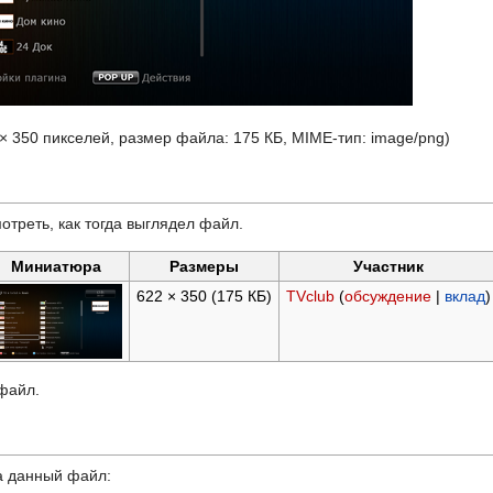
 × 350 пикселей, размер файла: 175 КБ, MIME-тип:
image/png
)
отреть, как тогда выглядел файл.
Миниатюра
Размеры
Участник
622 × 350
(175 КБ)
TVclub
(
обсуждение
|
вклад
)
 файл.
а данный файл: