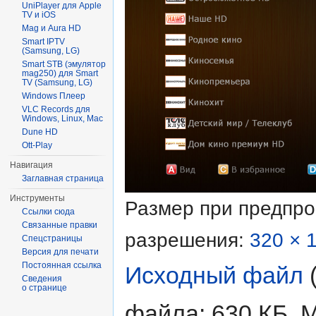
UniPlayer для Apple
TV и iOS
Mag и Aura HD
Smart IPTV
(Samsung, LG)
Smart STB (эмулятор
mag250) для Smart
TV (Samsung, LG)
Windows Плеер
VLC Records для
Windows, Linux, Mac
Dune HD
Ott-Play
Навигация
Заглавная страница
Инструменты
Размер при предпр
Ссылки сюда
Связанные правки
разрешения:
320 × 
Спецстраницы
Версия для печати
Постоянная ссылка
Исходный файл
‎
Сведения
о странице
файла: 630 КБ, 