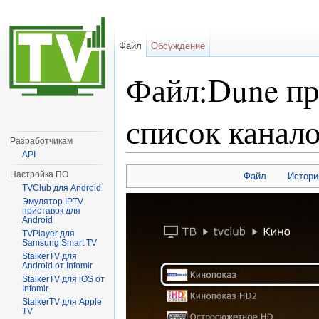
Файл
Обсуждение
Файл:Dune пр
список канал
Разработчикам
API
Перейти к:
навигация
,
поиск
Настройка ПО
Файл
Истори
TVClub для Android
Эмулятор IPTV
приставок для
Android
TVPlayer для
Samsung Smart TV
StalkerTV для
Android от Infomir
StalkerTV для iOS от
Infomir
StalkerTV для Apple
TV