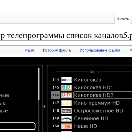
Читать
р телепрограммы список каналов5.
Файл
История файла
Использование файла
М