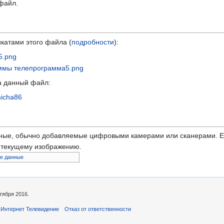
 файл.
катами этого файла (
подробности
):
5.png
ммы телепрограмма5.png
а данный файл:
micha86
ные, обычно добавляемые цифровыми камерами или сканерами. Ес
ь текущему изображению.
е данные
тября 2016.
 Интернет Телевидение
Отказ от ответственности