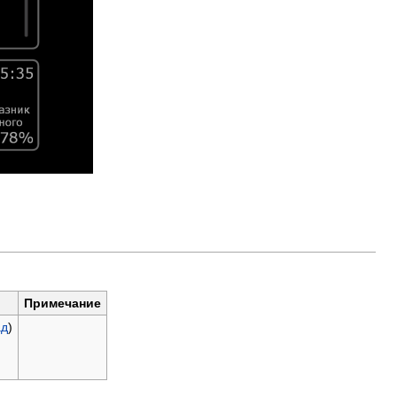
Примечание
ад
)