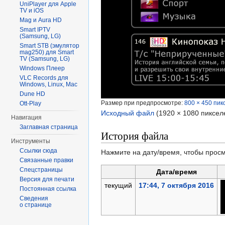
UniPlayer для Apple
TV и iOS
Mag и Aura HD
Smart IPTV
(Samsung, LG)
Smart STB (эмулятор
mag250) для Smart
TV (Samsung, LG)
Windows Плеер
VLC Records для
Windows, Linux, Mac
Dune HD
Размер при предпросмотре:
800 × 450 пик
Ott-Play
Исходный файл
‎
(1920 × 1080 пиксел
Навигация
Заглавная страница
История файла
Инструменты
Ссылки сюда
Нажмите на дату/время, чтобы просм
Связанные правки
Спецстраницы
Дата/время
Версия для печати
текущий
17:44, 7 октября 2016
Постоянная ссылка
Сведения
о странице