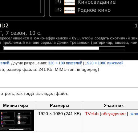
селей
.
Другие разрешения:
320 × 180 пикселей
|
1920 × 1080 пикселей
.
ей, размер файла: 241 КБ, MIME-тип:
image/png
)
отреть, как тогда выглядел файл.
Миниатюра
Размеры
Участник
1920 × 1080
(241 КБ)
TVclub
(
обсуждение
|
вкл