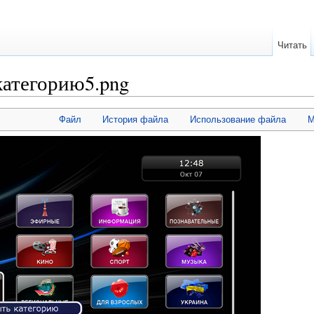
Читать
категорию5.png
Файл
История файла
Использование файла
М