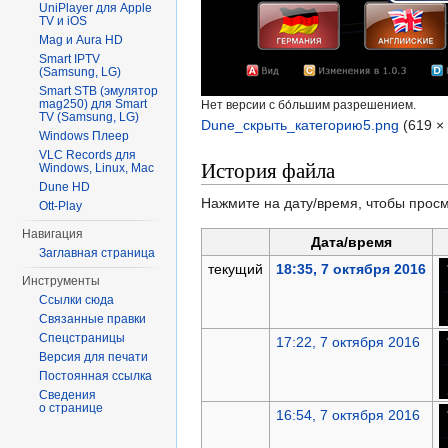
UniPlayer для Apple
TV и iOS
Mag и Aura HD
Smart IPTV
(Samsung, LG)
Smart STB (эмулятор
mag250) для Smart
Нет версии с бо́льшим разрешением.
TV (Samsung, LG)
Dune_скрыть_категорию5.png
‎
(619 ×
Windows Плеер
VLC Records для
История файла
Windows, Linux, Mac
Dune HD
Нажмите на дату/время, чтобы просм
Ott-Play
Навигация
Дата/время
Заглавная страница
текущий
18:35, 7 октября 2016
Инструменты
Ссылки сюда
Связанные правки
Спецстраницы
17:22, 7 октября 2016
Версия для печати
Постоянная ссылка
Сведения
о странице
16:54, 7 октября 2016