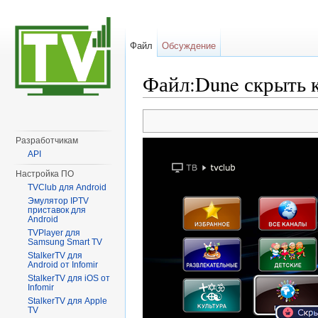
Файл
Обсуждение
Файл:Dune скрыть 
Перейти к:
навигация
,
поиск
Разработчикам
API
Настройка ПО
TVClub для Android
Эмулятор IPTV
приставок для
Android
TVPlayer для
Samsung Smart TV
StalkerTV для
Android от Infomir
StalkerTV для iOS от
Infomir
StalkerTV для Apple
TV