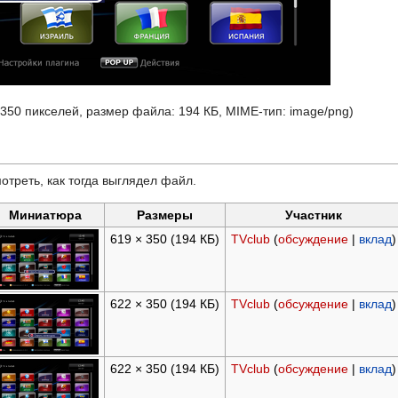
 350 пикселей, размер файла: 194 КБ, MIME-тип:
image/png
)
отреть, как тогда выглядел файл.
Миниатюра
Размеры
Участник
619 × 350
(194 КБ)
TVclub
(
обсуждение
|
вклад
)
622 × 350
(194 КБ)
TVclub
(
обсуждение
|
вклад
)
622 × 350
(194 КБ)
TVclub
(
обсуждение
|
вклад
)