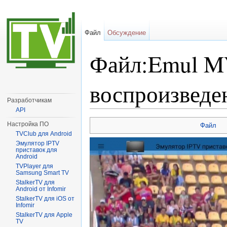
Файл
Обсуждение
Файл:Emul M
воспроизведе
Разработчикам
API
Перейти к:
навигация
,
поиск
Настройка ПО
Файл
TVClub для Android
Эмулятор IPTV
приставок для
Android
TVPlayer для
Samsung Smart TV
StalkerTV для
Android от Infomir
StalkerTV для iOS от
Infomir
StalkerTV для Apple
TV