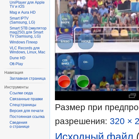
UniPlayer для Apple
TV и iOS
Mag и Aura HD
Smart IPTV
(Samsung, LG)
Smart STB (эмулятор
mag250) для Smart
TV (Samsung, LG)
Windows Плеер
VLC Records для
Windows, Linux, Mac
Dune HD
Ott-Play
Навигация
Заглавная страница
Инструменты
Ссылки сюда
Связанные правки
Размер при предпр
Спецстраницы
Версия для печати
Постоянная ссылка
разрешения:
320 × 
Сведения
о странице
Исходный файл
‎