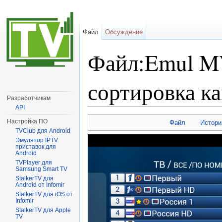
Файл
Обсуждение
Файл:Emul M
сортировка к
Разработчикам
API
Перейти к:
навигация
,
поиск
Настройка ПО
Файл
Истори
TVClub для Android
Эмулятор IPTV
приставок для
Android
TVPlayer для
Samsung Smart TV
StalkerTV для
Android от Infomir
StalkerTV для iOS от
Infomir
StalkerTV для Apple
TV