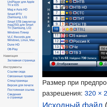
UniPlayer для Apple
TV и iOS
Mag и Aura HD
Smart IPTV
(Samsung, LG)
Smart STB (эмулятор
mag250) для Smart
TV (Samsung, LG)
Windows Плеер
VLC Records для
Windows, Linux, Mac
Dune HD
Ott-Play
Навигация
Заглавная страница
Инструменты
Ссылки сюда
Связанные правки
Размер при предпр
Спецстраницы
Версия для печати
Постоянная ссылка
разрешения:
320 × 
Сведения
о странице
Исходный файл
‎