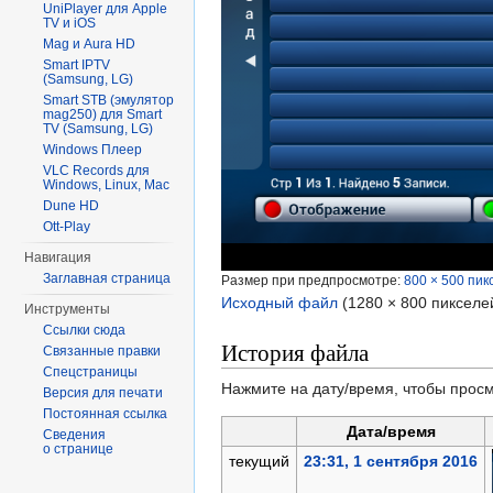
UniPlayer для Apple
TV и iOS
Mag и Aura HD
Smart IPTV
(Samsung, LG)
Smart STB (эмулятор
mag250) для Smart
TV (Samsung, LG)
Windows Плеер
VLC Records для
Windows, Linux, Mac
Dune HD
Ott-Play
Навигация
Заглавная страница
Размер при предпросмотре:
800 × 500 пик
Исходный файл
‎
(1280 × 800 пикселе
Инструменты
Ссылки сюда
История файла
Связанные правки
Спецстраницы
Нажмите на дату/время, чтобы просм
Версия для печати
Постоянная ссылка
Дата/время
Сведения
о странице
текущий
23:31, 1 сентября 2016