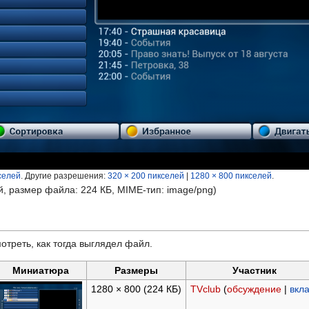
селей
.
Другие разрешения:
320 × 200 пикселей
|
1280 × 800 пикселей
.
й, размер файла: 224 КБ, MIME-тип:
image/png
)
отреть, как тогда выглядел файл.
Миниатюра
Размеры
Участник
1280 × 800
(224 КБ)
TVclub
(
обсуждение
|
вкл