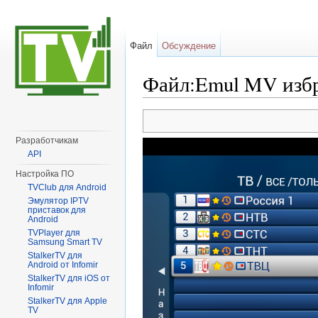
Файл
Обсуждение
Файл:Emul MV избр
Перейти к:
навигация
,
поиск
Разработчикам
API
Настройка ПО
TVClub для Android
Эмулятор IPTV
приставок для
Android
TVPlayer для
Samsung Smart TV
StalkerTV для
Android от Infomir
StalkerTV для iOS от
Infomir
StalkerTV для Apple
TV