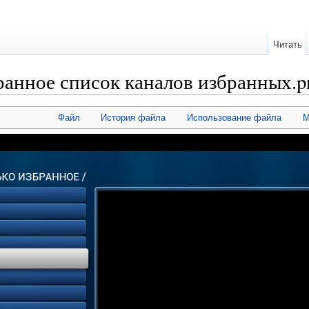
Читать
анное список каналов избранных.p
Файл
История файла
Использование файла
М