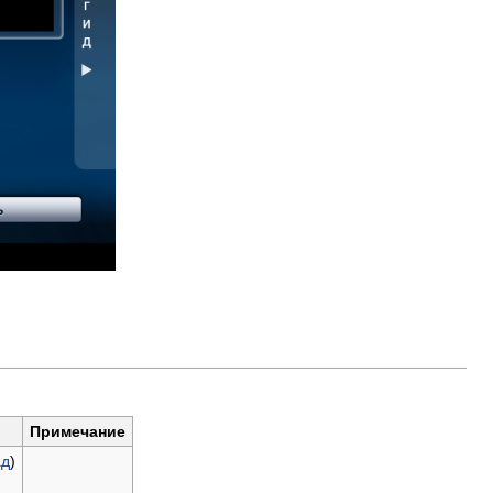
Примечание
ад
)