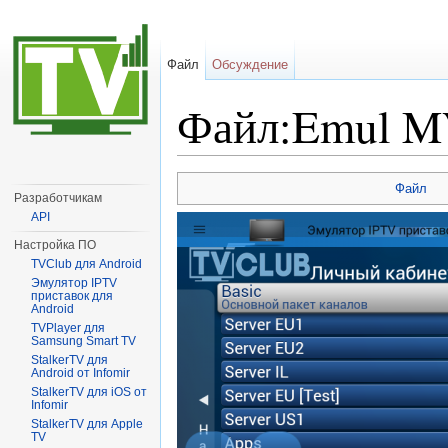
Файл
Обсуждение
Файл:Emul M
Перейти к:
навигация
,
поиск
Файл
Разработчикам
API
Настройка ПО
TVClub для Android
Эмулятор IPTV
приставок для
Android
TVPlayer для
Samsung Smart TV
StalkerTV для
Android от Infomir
StalkerTV для iOS от
Infomir
StalkerTV для Apple
TV