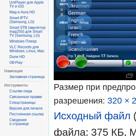
UniPlayer для Apple
TV и iOS
Mag и Aura HD
Smart IPTV
(Samsung, LG)
Smart STB (эмулятор
mag250) для Smart
TV (Samsung, LG)
Windows Плеер
VLC Records для
Windows, Linux, Mac
Dune HD
Ott-Play
Навигация
Заглавная страница
Размер при предпр
Инструменты
Ссылки сюда
Связанные правки
разрешения:
320 × 
Спецстраницы
Версия для печати
Исходный файл
‎
Постоянная ссылка
Сведения
о странице
файла: 375 КБ, 