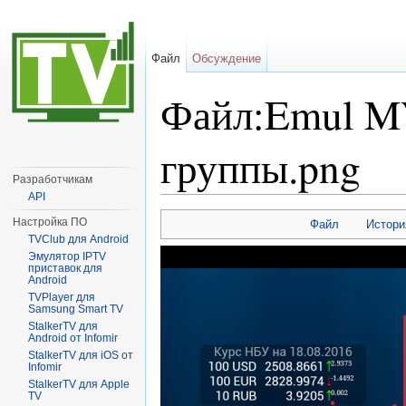
Файл
Обсуждение
Файл:Emul M
группы.png
Разработчикам
API
Перейти к:
навигация
,
поиск
Настройка ПО
Файл
Истори
TVClub для Android
Эмулятор IPTV
приставок для
Android
TVPlayer для
Samsung Smart TV
StalkerTV для
Android от Infomir
StalkerTV для iOS от
Infomir
StalkerTV для Apple
TV