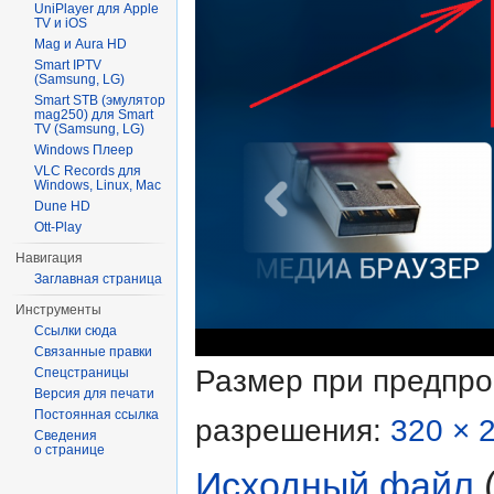
UniPlayer для Apple
TV и iOS
Mag и Aura HD
Smart IPTV
(Samsung, LG)
Smart STB (эмулятор
mag250) для Smart
TV (Samsung, LG)
Windows Плеер
VLC Records для
Windows, Linux, Mac
Dune HD
Ott-Play
Навигация
Заглавная страница
Инструменты
Ссылки сюда
Связанные правки
Размер при предпр
Спецстраницы
Версия для печати
Постоянная ссылка
разрешения:
320 × 
Сведения
о странице
Исходный файл
‎