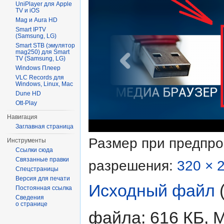
UniPlayer для Apple
TV и iOS
Mag и Aura HD
Smart IPTV
(Samsung, LG)
Smart STB (эмулятор
mag250) для Smart
TV (Samsung, LG)
Windows Плеер
VLC Records для
Windows, Linux, Mac
Dune HD
Ott-Play
Навигация
Заглавная страница
Размер при предпр
Инструменты
Ссылки сюда
Связанные правки
разрешения:
320 × 
Спецстраницы
Версия для печати
Исходный файл
‎
Постоянная ссылка
Сведения
о странице
файла: 616 КБ, 