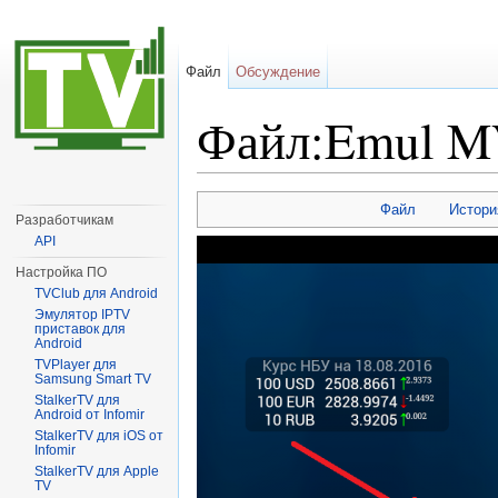
Файл
Обсуждение
Файл:Emul M
Перейти к:
навигация
,
поиск
Файл
Истори
Разработчикам
API
Настройка ПО
TVClub для Android
Эмулятор IPTV
приставок для
Android
TVPlayer для
Samsung Smart TV
StalkerTV для
Android от Infomir
StalkerTV для iOS от
Infomir
StalkerTV для Apple
TV