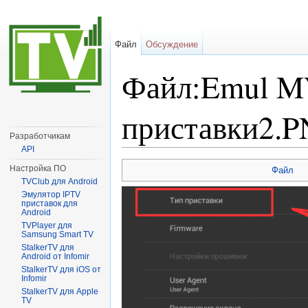
Файл
Обсуждение
Файл:Emul MV
приставки2.
Разработчикам
API
Перейти к:
навигация
,
поиск
Настройка ПО
Файл
TVClub для Android
Эмулятор IPTV
приставок для
Android
TVPlayer для
Samsung Smart TV
StalkerTV для
Android от Infomir
StalkerTV для iOS от
Infomir
StalkerTV для Apple
TV