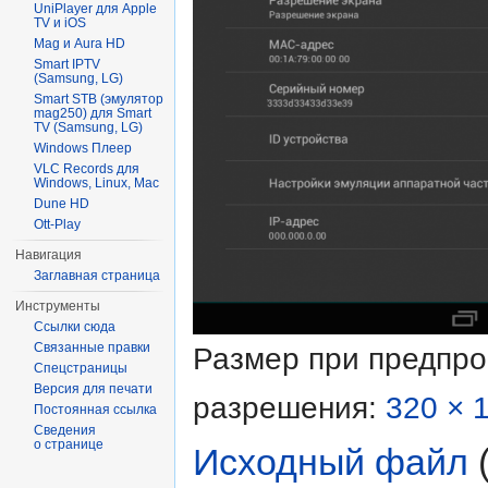
UniPlayer для Apple
TV и iOS
Mag и Aura HD
Smart IPTV
(Samsung, LG)
Smart STB (эмулятор
mag250) для Smart
TV (Samsung, LG)
Windows Плеер
VLC Records для
Windows, Linux, Mac
Dune HD
Ott-Play
Навигация
Заглавная страница
Инструменты
Ссылки сюда
Связанные правки
Размер при предпр
Спецстраницы
Версия для печати
разрешения:
320 × 
Постоянная ссылка
Сведения
о странице
Исходный файл
‎