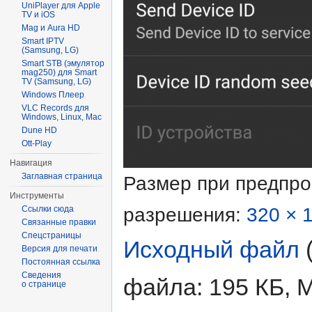
UniPlayer для Apple
TV и iOS
Mag и Aura HD
Smart IPTV
(Samsung, LG)
Smart STB (эмулятор
mag250) для Smart
TV (Samsung, LG)
Windows Плеер
VLC Records для
Windows, Linux, Mac
Dune HD
Ott-Play
Навигация
Заглавная страница
Размер при предпр
Инструменты
разрешения:
320 × 
Ссылки сюда
Связанные правки
Спецстраницы
Исходный файл
‎
Версия для печати
Постоянная ссылка
Сведения
файла: 195 КБ, 
о странице