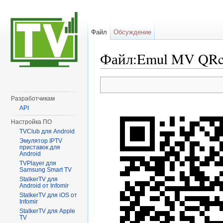
Файл
Обсуждение
Файл:Emul MV QRc
Перейти к:
навигация
,
поиск
Разработчикам
API
Настройка ПО
TVClub для Android
Эмулятор IPTV
приставок для
Android
TVPlayer для
Samsung Smart TV
StalkerTV для
Android от Infomir
StalkerTV для iOS от
Infomir
StalkerTV для Apple
TV