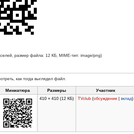
кселей, размер файла: 12 КБ, MIME-тип:
image/png
)
отреть, как тогда выглядел файл.
Миниатюра
Размеры
Участник
410 × 410
(12 КБ)
TVclub
(
обсуждение
|
вклад
)