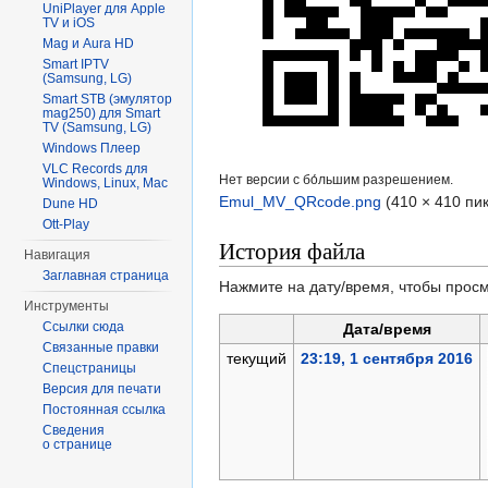
UniPlayer для Apple
TV и iOS
Mag и Aura HD
Smart IPTV
(Samsung, LG)
Smart STB (эмулятор
mag250) для Smart
TV (Samsung, LG)
Windows Плеер
VLC Records для
Нет версии с бо́льшим разрешением.
Windows, Linux, Mac
Emul_MV_QRcode.png
‎
(410 × 410 пи
Dune HD
Ott-Play
История файла
Навигация
Заглавная страница
Нажмите на дату/время, чтобы просм
Инструменты
Ссылки сюда
Дата/время
Связанные правки
текущий
23:19, 1 сентября 2016
Спецстраницы
Версия для печати
Постоянная ссылка
Сведения
о странице