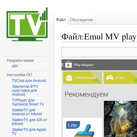
Файл
Обсуждение
Файл:Emul MV play 
Перейти к:
навигация
,
поиск
Разработчикам
API
Настройка ПО
TVClub для Android
Эмулятор IPTV
приставок для
Android
TVPlayer для
Samsung Smart TV
StalkerTV для
Android от Infomir
StalkerTV для iOS от
Infomir
StalkerTV для Apple
TV