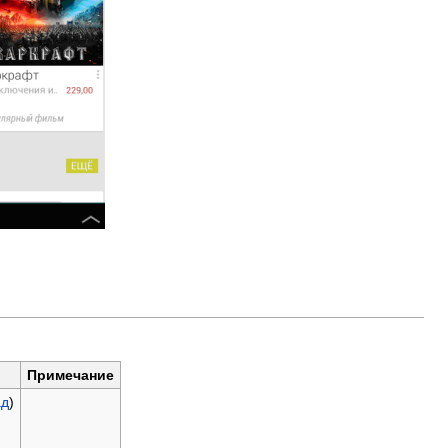
Примечание
ад
)