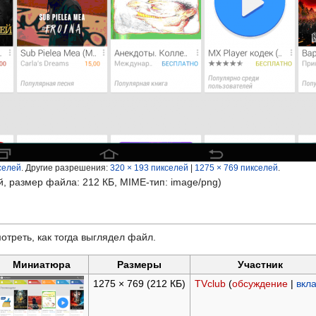
селей
.
Другие разрешения:
320 × 193 пикселей
|
1275 × 769 пикселей
.
й, размер файла: 212 КБ, MIME-тип:
image/png
)
отреть, как тогда выглядел файл.
Миниатюра
Размеры
Участник
1275 × 769
(212 КБ)
TVclub
(
обсуждение
|
вкл