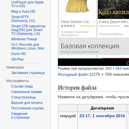
UniPlayer для Apple
TV и iOS
Mag и Aura HD
Smart IPTV
(Samsung, LG)
Smart STB (эмулятор
mag250) для Smart
TV (Samsung, LG)
Windows Плеер
VLC Records для
Windows, Linux, Mac
Dune HD
Ott-Play
Навигация
Размер при предпросмотре:
800 × 483 пик
Заглавная страница
Исходный файл
‎
(1275 × 769 пикселе
Инструменты
История файла
Ссылки сюда
Связанные правки
Нажмите на дату/время, чтобы просм
Спецстраницы
Версия для печати
Дата/время
Постоянная ссылка
Сведения
текущий
23:17, 1 сентября 2016
о странице