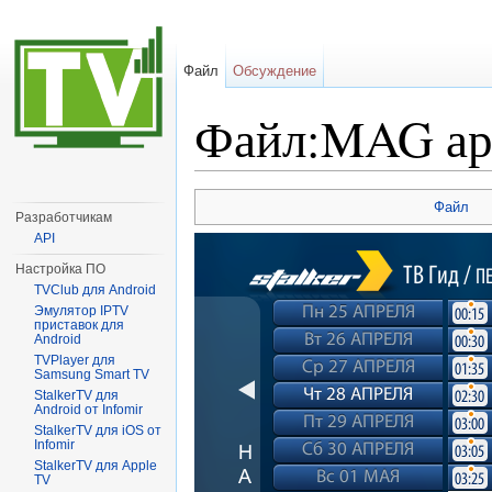
Файл
Обсуждение
Файл:MAG ар
Перейти к:
навигация
,
поиск
Файл
Разработчикам
API
Настройка ПО
TVClub для Android
Эмулятор IPTV
приставок для
Android
TVPlayer для
Samsung Smart TV
StalkerTV для
Android от Infomir
StalkerTV для iOS от
Infomir
StalkerTV для Apple
TV