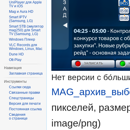
UniPlayer для Apple
TV и iOS
Mag и Aura HD
Smart IPTV
(Samsung, LG)
Smart STB (эмулятор
mag250) для Smart
TV (Samsung, LG)
Windows Плеер
VLC Records для
Windows, Linux, Mac
Dune HD
Ott-Play
Навигация
Заглавная страница
Нет версии с бо́ль
Инструменты
Ссылки сюда
MAG_архив_выб
Связанные правки
Спецстраницы
Версия для печати
пикселей, разме
Постоянная ссылка
Сведения
о странице
image/png
)