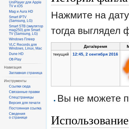
UniPlayer для Apple
TV и iOS
Mag и Aura HD
Нажмите на дату
Smart IPTV
(Samsung, LG)
Smart STB (эмулятор
тогда выглядел 
mag250) для Smart
TV (Samsung, LG)
Windows Плеер
VLC Records для
Дата/время
Windows, Linux, Mac
Dune HD
текущий
12:45, 2 сентября 2016
Ott-Play
Навигация
Заглавная страница
Инструменты
Ссылки сюда
Связанные правки
Вы не можете п
Спецстраницы
Версия для печати
Постоянная ссылка
Сведения
Использование
о странице