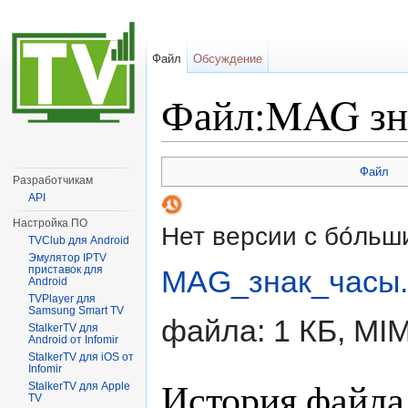
Файл
Обсуждение
Файл:MAG зн
Перейти к:
навигация
,
поиск
Файл
Разработчикам
API
Настройка ПО
Нет версии с бо́ль
TVClub для Android
Эмулятор IPTV
приставок для
MAG_знак_часы
Android
TVPlayer для
Samsung Smart TV
файла: 1 КБ, MI
StalkerTV для
Android от Infomir
StalkerTV для iOS от
Infomir
История файла
StalkerTV для Apple
TV