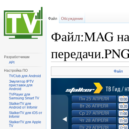
Файл
Обсуждение
Файл:MAG на
передачи.PN
Разработчикам
API
Перейти к:
навигация
,
поиск
Настройка ПО
Файл
TVClub для Android
Эмулятор IPTV
приставок для
Android
TVPlayer для
Samsung Smart TV
StalkerTV для
Android от Infomir
StalkerTV для iOS от
Infomir
StalkerTV для Apple
TV