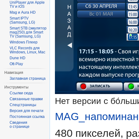
UniPlayer для Apple
TV и iOS
Mag и Aura HD
Smart IPTV
(Samsung, LG)
Smart STB (эмулятор
mag250) для Smart
TV (Samsung, LG)
Windows Плеер
VLC Records для
Windows, Linux, Mac
Dune HD
Ott-Play
Навигация
Заглавная страница
Инструменты
Ссылки сюда
Нет версии с бо́ль
Связанные правки
Спецстраницы
Версия для печати
MAG_напоминан
Постоянная ссылка
Сведения
о странице
480 пикселей, р