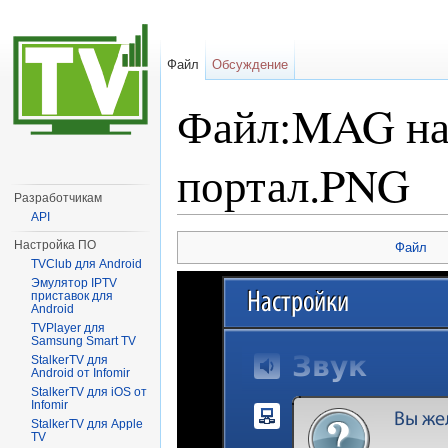
Файл
Обсуждение
Файл:MAG на
портал.PNG
Разработчикам
API
Перейти к:
навигация
,
поиск
Настройка ПО
Файл
TVClub для Android
Эмулятор IPTV
приставок для
Android
TVPlayer для
Samsung Smart TV
StalkerTV для
Android от Infomir
StalkerTV для iOS от
Infomir
StalkerTV для Apple
TV