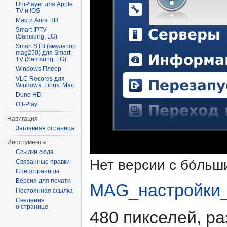
UniPlayer для Apple
TV и iOS
Mag и Aura HD
Smart IPTV
(Samsung, LG)
Smart STB (эмулятор
mag250) для Smart
TV (Samsung, LG)
Windows Плеер
VLC Records для
Windows, Linux, Mac
Dune HD
Ott-Play
Навигация
Заглавная страница
Инструменты
Ссылки сюда
Нет версии с бо́ль
Связанные правки
Спецстраницы
Версия для печати
MAG_настройки_
Постоянная ссылка
Сведения
о странице
480 пикселей, ра