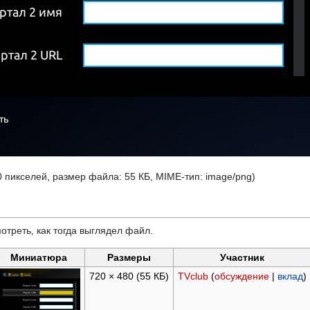
0 пикселей, размер файла: 55 КБ, MIME-тип:
image/png
)
отреть, как тогда выглядел файл.
Миниатюра
Размеры
Участник
720 × 480
(55 КБ)
TVclub
(
обсуждение
|
вклад
)