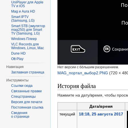
UniPlayer для Apple
TV и iOS
Mag и Aura HD
Smart IPTV
(Samsung, LG)
Smart STB (эмулятор
mag250) для Smart
TV (Samsung, LG)
Windows Плеер
VLC Records для
Windows, Linux, Mac
Dune HD
Ott-Play
Навигация
Нет версии с бо́льшим разрешением.
Заглавная страница
MAG_портал_выбор2.PNG
‎
(720 × 48
Инструменты
История файла
Ссылки сюда
Связанные правки
Нажмите на дату/время, чтобы просм
Спецстраницы
Версия для печати
Дата/время
Постоянная ссылка
Сведения
текущий
18:18, 25 августа 2017
о странице