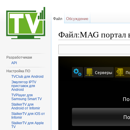
Файл
Обсуждение
Файл:MAG портал 
Перейти к:
навигация
,
поиск
Разработчикам
API
Настройка ПО
TVClub для Android
Эмулятор IPTV
приставок для
Android
TVPlayer для
Samsung Smart TV
StalkerTV для
Android от Infomir
StalkerTV для iOS от
Infomir
StalkerTV для Apple
TV