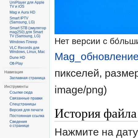
UniPlayer для Apple
TV и iOS
Mag и Aura HD
Smart IPTV
(Samsung, LG)
Smart STB (эмулятор
mag250) для Smart
TV (Samsung, LG)
Нет версии с бо́ль
Windows Плеер
VLC Records для
Windows, Linux, Mac
Mag_обновление
Dune HD
Ott-Play
пикселей, разме
Навигация
Заглавная страница
image/png
)
Инструменты
Ссылки сюда
Связанные правки
Спецстраницы
История файла
Версия для печати
Постоянная ссылка
Сведения
о странице
Нажмите на дату