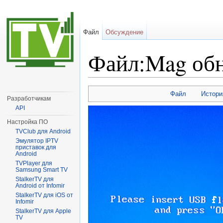
Файл
Обсуждение
Файл:Mag обн
Перейти к:
навигация
,
поиск
Файл
Истори
Разработчикам
API
Настройка ПО
TVClub для Android
Эмулятор IPTV
приставок для
Android
TVPlayer для
Samsung Smart TV
StalkerTV для
Android от Infomir
StalkerTV для iOS от
Infomir
StalkerTV для Apple
TV