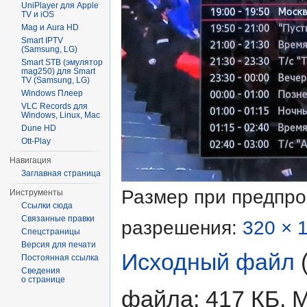
UniPlayer для Apple
TV и iOS
Mag и Aura HD
Smart IPTV
(Samsung, LG)
Smart STB (эмулятор
mag250) для Smart
TV (Samsung, LG)
Windows Плеер
VLC Records для
Windows, Linux, Mac
Dune HD
Ott-Play
Навигация
Заглавная страница
Размер при предпр
Инструменты
Ссылки сюда
Связанные правки
разрешения:
320 × 
Спецстраницы
Версия для печати
Исходный файл
‎
Постоянная ссылка
Сведения
о странице
файла: 417 КБ, 