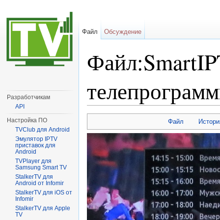
Файл
Обсуждение
Файл:SmartI
телепрограмм
Разработчикам
API
Перейти к:
навигация
,
поиск
Настройка ПО
Файл
Истори
TVClub для Android
Эмулятор IPTV
приставок для
Android
TVPlayer для
Samsung Smart TV
StalkerTV для
Android от Infomir
StalkerTV для iOS от
Infomir
StalkerTV для Apple
TV