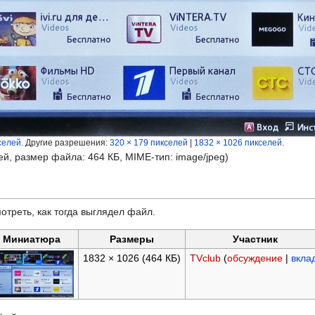
селей
.
Другие разрешения:
320 × 179 пикселей
|
1832 × 1026 пикселей
.
ей, размер файла: 464 КБ, MIME-тип:
image/jpeg
)
отреть, как тогда выглядел файл.
Миниатюра
Размеры
Участник
1832 × 1026
(464 КБ)
TVclub
(
обсуждение
|
вкла