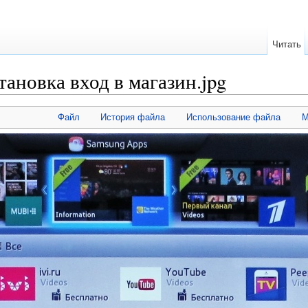
Читать
ановка вход в магазин.jpg
Файл
История файла
Использование файла
М