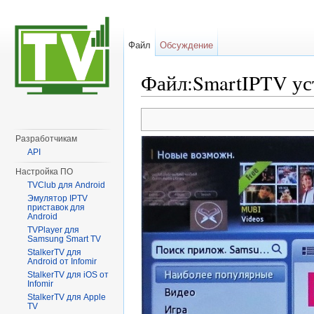
Файл
Обсуждение
Файл:SmartIPTV уст
Перейти к:
навигация
,
поиск
Разработчикам
API
Настройка ПО
TVClub для Android
Эмулятор IPTV
приставок для
Android
TVPlayer для
Samsung Smart TV
StalkerTV для
Android от Infomir
StalkerTV для iOS от
Infomir
StalkerTV для Apple
TV