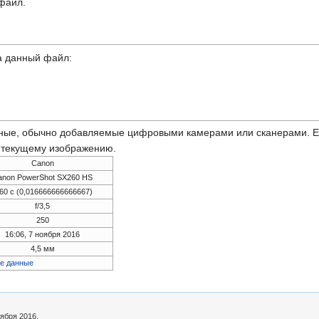
 файл.
а данный файл:
ные, обычно добавляемые цифровыми камерами или сканерами. Ес
ь текущему изображению.
Canon
anon PowerShot SX260 HS
/60 с (0,016666666666667)
f/3,5
250
16:06, 7 ноября 2016
4,5 мм
е данные
ября 2016.