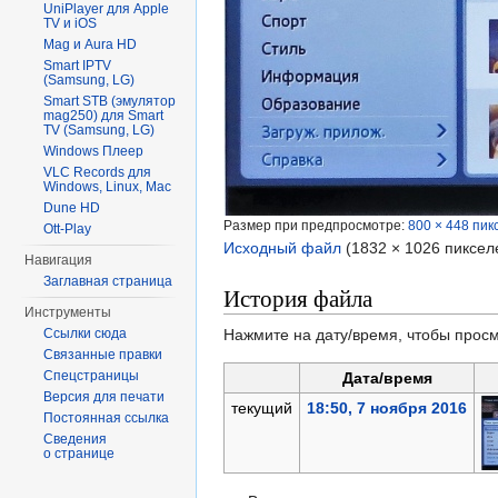
UniPlayer для Apple
TV и iOS
Mag и Aura HD
Smart IPTV
(Samsung, LG)
Smart STB (эмулятор
mag250) для Smart
TV (Samsung, LG)
Windows Плеер
VLC Records для
Windows, Linux, Mac
Dune HD
Размер при предпросмотре:
800 × 448 пик
Ott-Play
Исходный файл
‎
(1832 × 1026 пиксел
Навигация
Заглавная страница
История файла
Инструменты
Ссылки сюда
Нажмите на дату/время, чтобы просм
Связанные правки
Спецстраницы
Дата/время
Версия для печати
текущий
18:50, 7 ноября 2016
Постоянная ссылка
Сведения
о странице