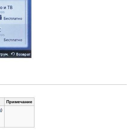
Примечание
д
)