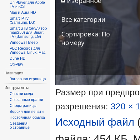
UniPlayer для Apple
TV и iOS
Mag и Aura HD
Smart IPTV
(Samsung, LG)
Smart STB (эмулятор
mag250) для Smart
TV (Samsung, LG)
Windows Плеер
VLC Records для
Windows, Linux, Mac
Dune HD
Ott-Play
Навигация
Заглавная страница
Инструменты
Размер при предпр
Ссылки сюда
Связанные правки
разрешения:
320 × 
Спецстраницы
Версия для печати
Постоянная ссылка
Исходный файл
‎
Сведения
о странице
файла: 454 КБ, 