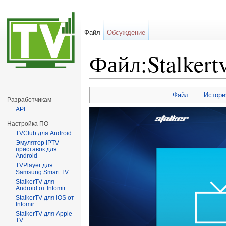
Файл
Обсуждение
Файл:Stalkert
Перейти к:
навигация
,
поиск
Файл
Истори
Разработчикам
API
Настройка ПО
TVClub для Android
Эмулятор IPTV
приставок для
Android
TVPlayer для
Samsung Smart TV
StalkerTV для
Android от Infomir
StalkerTV для iOS от
Infomir
StalkerTV для Apple
TV