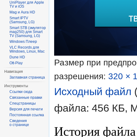
UniPlayer для Apple
TV и iOS
Mag и Aura HD
Smart IPTV
(Samsung, LG)
Smart STB (эмулятор
mag250) для Smart
TV (Samsung, LG)
Windows Плеер
VLC Records для
Windows, Linux, Mac
Dune HD
Размер при предпр
Ott-Play
Навигация
разрешения:
320 × 
Заглавная страница
Инструменты
Исходный файл
‎
Ссылки сюда
Связанные правки
Спецстраницы
файла: 456 КБ, 
Версия для печати
Постоянная ссылка
Сведения
История файла
о странице