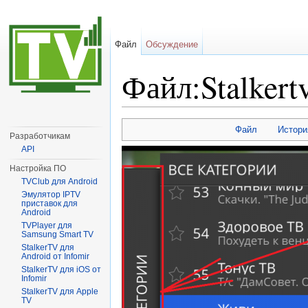
Файл
Обсуждение
Файл:Stalkert
Перейти к:
навигация
,
поиск
Файл
Истори
Разработчикам
API
Настройка ПО
TVClub для Android
Эмулятор IPTV
приставок для
Android
TVPlayer для
Samsung Smart TV
StalkerTV для
Android от Infomir
StalkerTV для iOS от
Infomir
StalkerTV для Apple
TV