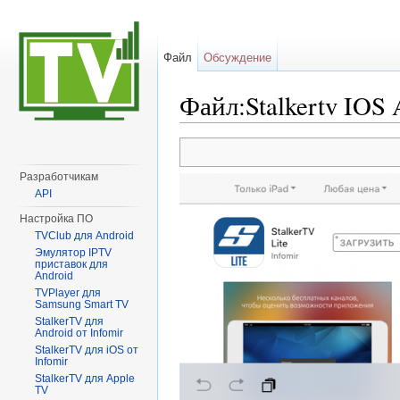
Файл
Обсуждение
Файл:Stalkertv IOS 
Перейти к:
навигация
,
поиск
Разработчикам
API
Настройка ПО
TVClub для Android
Эмулятор IPTV
приставок для
Android
TVPlayer для
Samsung Smart TV
StalkerTV для
Android от Infomir
StalkerTV для iOS от
Infomir
StalkerTV для Apple
TV