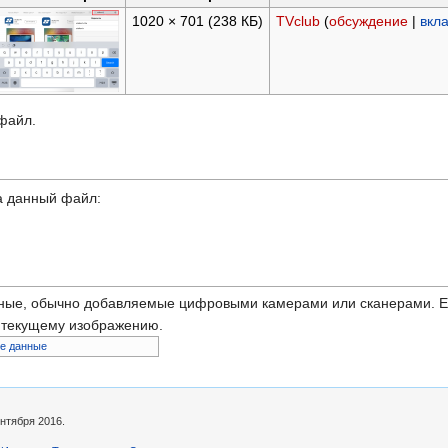
1020 × 701
(238 КБ)
TVclub
(
обсуждение
|
вкл
 файл.
а данный файл:
ные, обычно добавляемые цифровыми камерами или сканерами. Ес
ь текущему изображению.
е данные
нтября 2016.