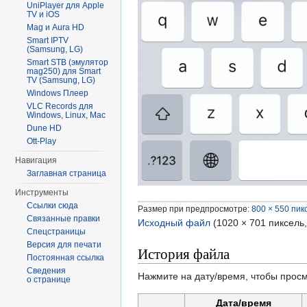
UniPlayer для Apple
TV и iOS
Mag и Aura HD
Smart IPTV
(Samsung, LG)
Smart STB (эмулятор
mag250) для Smart
TV (Samsung, LG)
Windows Плеер
VLC Records для
Windows, Linux, Mac
Dune HD
Ott-Play
Навигация
Заглавная страница
Инструменты
Ссылки сюда
Размер при предпросмотре:
800 × 550 пик
Связанные правки
Исходный файл
‎
(1020 × 701 пиксель
Спецстраницы
Версия для печати
История файла
Постоянная ссылка
Сведения
Нажмите на дату/время, чтобы просм
о странице
Дата/время