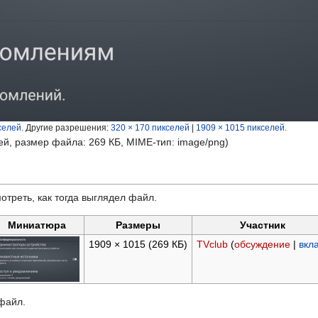
селей
.
Другие разрешения:
320 × 170 пикселей
|
1909 × 1015 пикселей
.
ей, размер файла: 269 КБ, MIME-тип:
image/png
)
отреть, как тогда выглядел файл.
Миниатюра
Размеры
Участник
1909 × 1015
(269 КБ)
TVclub
(
обсуждение
|
вкл
 файл.