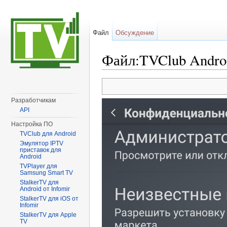
Файл
Обсуждение
Файл:TVClub Andro
Перейти к:
навигация
,
поиск
Разработчикам
API
Настройка ПО
TVClub для Android
Эмулятор IPTV
приставок для
Android
TVPlayer для
Samsung Smart TV
StalkerTV для
Android от Infomir
StalkerTV для iOS от
Infomir
StalkerTV для Apple
TV