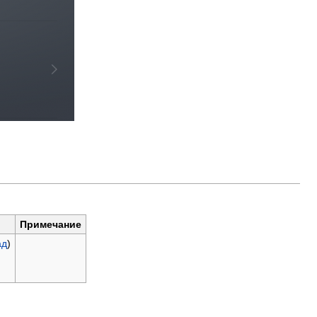
Примечание
ад
)