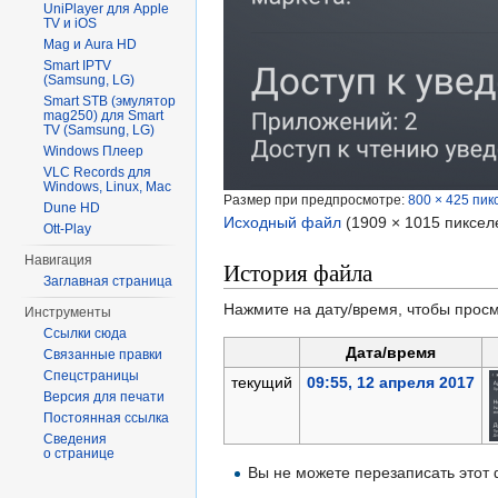
UniPlayer для Apple
TV и iOS
Mag и Aura HD
Smart IPTV
(Samsung, LG)
Smart STB (эмулятор
mag250) для Smart
TV (Samsung, LG)
Windows Плеер
VLC Records для
Windows, Linux, Mac
Размер при предпросмотре:
800 × 425 пик
Dune HD
Исходный файл
‎
(1909 × 1015 пиксел
Ott-Play
Навигация
История файла
Заглавная страница
Нажмите на дату/время, чтобы просм
Инструменты
Ссылки сюда
Дата/время
Связанные правки
Спецстраницы
текущий
09:55, 12 апреля 2017
Версия для печати
Постоянная ссылка
Сведения
о странице
Вы не можете перезаписать этот