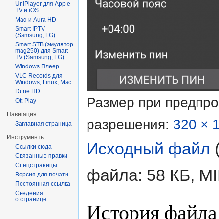
UniPlayer для Apple
TV и iOS
Mag и Aura HD
Smart IPTV
(Samsung, LG)
Smart STB (эмулятор
mag250) для Smart
TV (Samsung, LG)
Windows Плеер
VLC Records для
Windows, Linux, Mac
Dune HD
Размер при предпр
Ott-Play
Навигация
разрешения:
320 × 
Заглавная страница
Инструменты
Исходный файл
‎
Ссылки сюда
Связанные правки
Спецстраницы
файла: 58 КБ, M
Версия для печати
Постоянная ссылка
Сведения
о странице
История файла