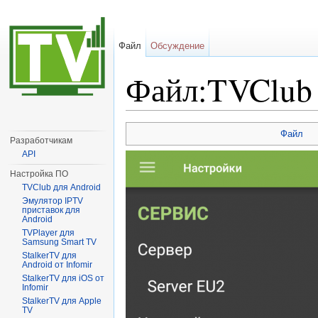
Файл
Обсуждение
Файл:TVClub 
Перейти к:
навигация
,
поиск
Файл
Разработчикам
API
Настройка ПО
TVClub для Android
Эмулятор IPTV
приставок для
Android
TVPlayer для
Samsung Smart TV
StalkerTV для
Android от Infomir
StalkerTV для iOS от
Infomir
StalkerTV для Apple
TV