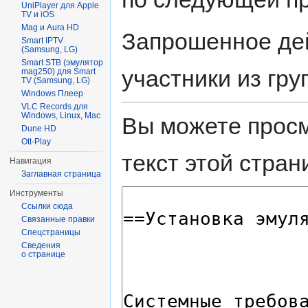
UniPlayer для Apple
TV и iOS
Mag и Aura HD
Запрошенное дей
Smart IPTV
(Samsung, LG)
Smart STB (эмулятор
участники из гру
mag250) для Smart
TV (Samsung, LG)
Windows Плеер
VLC Records для
Windows, Linux, Mac
Вы можете просм
Dune HD
Ott-Play
текст этой стран
Навигация
Заглавная страница
Инструменты
Ссылки сюда
Связанные правки
Спецстраницы
Сведения
о странице