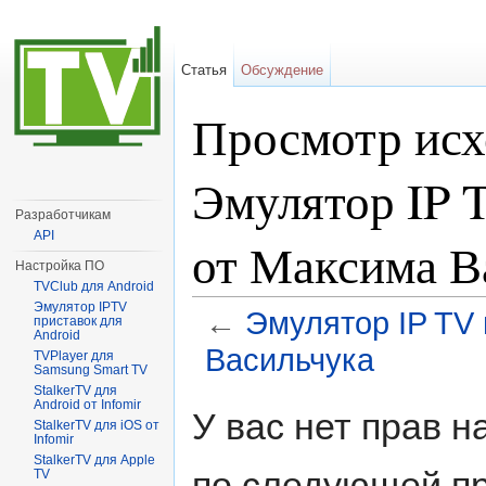
Статья
Обсуждение
Просмотр исх
Эмулятор IP 
Разработчикам
API
от Максима В
Настройка ПО
TVClub для Android
Эмулятор IPTV
←
Эмулятор IP TV 
приставок для
Android
Васильчука
TVPlayer для
Samsung Smart TV
Перейти к:
навигация
,
поиск
StalkerTV для
Android от Infomir
У вас нет прав 
StalkerTV для iOS от
Infomir
StalkerTV для Apple
по следующей пр
TV