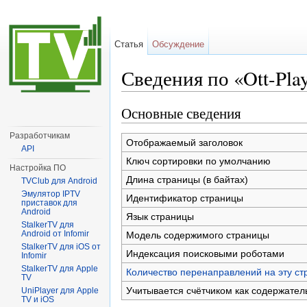
Статья
Обсуждение
Сведения по «Ott-Pla
Перейти к:
навигация
,
поиск
Основные сведения
Разработчикам
Отображаемый заголовок
API
Ключ сортировки по умолчанию
Настройка ПО
Длина страницы (в байтах)
TVClub для Android
Эмулятор IPTV
Идентификатор страницы
приставок для
Android
Язык страницы
StalkerTV для
Android от Infomir
Модель содержимого страницы
StalkerTV для iOS от
Индексация поисковыми роботами
Infomir
StalkerTV для Apple
Количество перенаправлений на эту ст
TV
Учитывается счётчиком как содержател
UniPlayer для Apple
TV и iOS