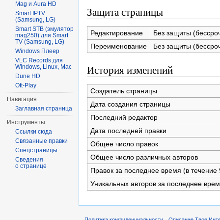
Mag и Aura HD
Защита страницы
Smart IPTV
(Samsung, LG)
Smart STB (эмулятор
Редактирование
Без защиты (бессро
mag250) для Smart
TV (Samsung, LG)
Переименование
Без защиты (бессро
Windows Плеер
VLC Records для
История изменений
Windows, Linux, Mac
Dune HD
Ott-Play
Создатель страницы
Навигация
Дата создания страницы
Заглавная страница
Последний редактор
Инструменты
Дата последней правки
Ссылки сюда
Связанные правки
Общее число правок
Спецстраницы
Общее число различных авторов
Сведения
о странице
Правок за последнее время (в течение 
Уникальных авторов за последнее вре
Политика конфиденциальности
Описание Твое Инт